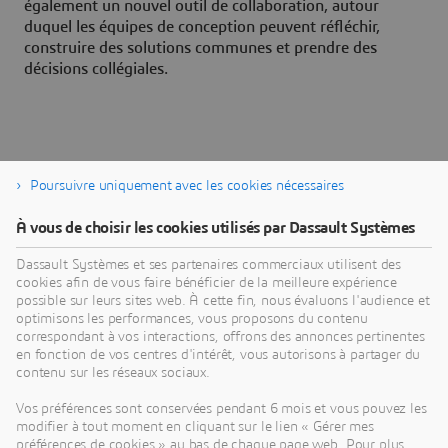
également un nouvel outil de collaboration, autour
duquel les équipes de conception peuvent réfléchir,
construire des solutions communes et prendre des
décisions collégiales.
Articles similaires
Poursuivre uniquement avec les cookies nécessaires
À vous de choisir les cookies utilisés par Dassault Systèmes
Dassault Systèmes et ses partenaires commerciaux utilisent des
cookies afin de vous faire bénéficier de la meilleure expérience
possible sur leurs sites web. À cette fin, nous évaluons l'audience et
optimisons les performances, vous proposons du contenu
correspondant à vos interactions, offrons des annonces pertinentes
en fonction de vos centres d'intérêt, vous autorisons à partager du
contenu sur les réseaux sociaux.
Vos préférences sont conservées pendant 6 mois et vous pouvez les
modifier à tout moment en cliquant sur le lien « Gérer mes
L'individu au centre de l'expérience
préférences de cookies » au bas de chaque page web. Pour plus