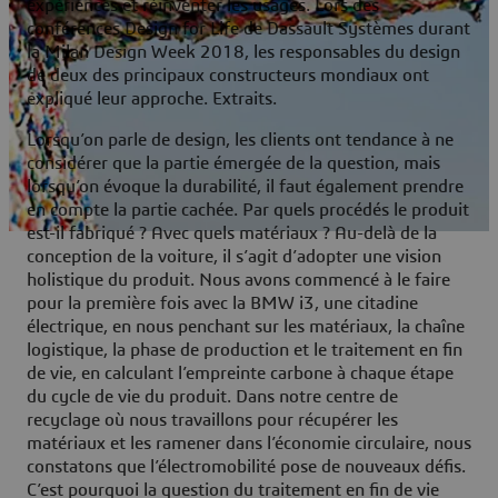
expériences et réinventer les usages. Lors des
conférences Design for Life de Dassault Systèmes durant
la Milan Design Week 2018, les responsables du design
de deux des principaux constructeurs mondiaux ont
expliqué leur approche. Extraits.
Lorsqu’on parle de design, les clients ont tendance à ne
considérer que la partie émergée de la question, mais
lorsqu’on évoque la durabilité, il faut également prendre
en compte la partie cachée. Par quels procédés le produit
est-il fabriqué ? Avec quels matériaux ? Au-delà de la
conception de la voiture, il s’agit d’adopter une vision
holistique du produit. Nous avons commencé à le faire
pour la première fois avec la BMW i3, une citadine
électrique, en nous penchant sur les matériaux, la chaîne
logistique, la phase de production et le traitement en fin
de vie, en calculant l’empreinte carbone à chaque étape
du cycle de vie du produit. Dans notre centre de
recyclage où nous travaillons pour récupérer les
matériaux et les ramener dans l’économie circulaire, nous
constatons que l’électromobilité pose de nouveaux défis.
C’est pourquoi la question du traitement en fin de vie