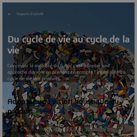
Rapports d'activité
Du cycle de vie au cycle de la
vie
Concevoir la mobilité du futur, c’est adopter une
approche durable en prenant en compte l’intégralité du
cycle de vie des produits.
Adopter une vision holistique du
produit
C’est également placer l’humain au cœur de la
conception des véhicules pour offrir de nouvelles