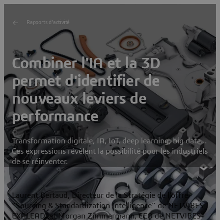
Rapports d'activité
Combiner l'IA et la 3D
permet d'identifier de
nouveaux leviers de
performance
Transformation digitale, IA, IoT, deep learning, big data...
Ces expressions révèlent la possibilité pour les industriels
de se réinventer.
Laurent Bertaud, Directeur de la Stratégie de l’offre
“Sourcing & Standardization Intelligence” de NETVIBES-
EXALEAD, et Morgan Zimmermann, CEO de NETVIBES-