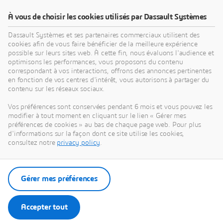
À vous de choisir les cookies utilisés par Dassault Systèmes
Dassault Systèmes et ses partenaires commerciaux utilisent des
cookies afin de vous faire bénéficier de la meilleure expérience
possible sur leurs sites web. À cette fin, nous évaluons l'audience et
optimisons les performances, vous proposons du contenu
correspondant à vos interactions, offrons des annonces pertinentes
en fonction de vos centres d'intérêt, vous autorisons à partager du
contenu sur les réseaux sociaux.
Vos préférences sont conservées pendant 6 mois et vous pouvez les
modifier à tout moment en cliquant sur le lien « Gérer mes
La mer: une source inépuisable
préférences de cookies » au bas de chaque page web. Pour plus
d'informations sur la façon dont ce site utilise les cookies,
d'énergie renouvelable
Naval Énergies utilise la plateforme
consultez notre
privacy policy
.
3DEXPERIENCE pour développer de nouvelles
éoliennes offshore et la valorisation d’eau de
mer des profondeurs.
Gérer mes préférences
Accepter tout