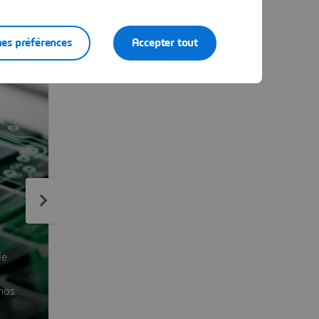
es préférences
Accepter tout
de
nos
nombre