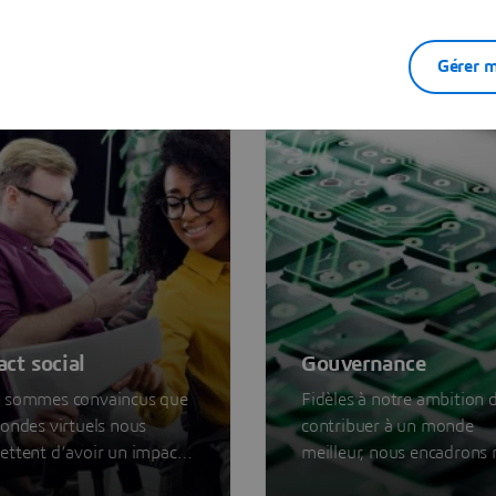
mpact de nos pratiques environnementales, sociales et
de gouvernance.
Gérer m
ct social
Gouvernance
 sommes convaincus que
Fidèles à notre ambition 
ondes virtuels nous
contribuer à un monde
ttent d’avoir un impact
meilleur, nous encadrons 
if sur la société, et que le
activités par un certain 