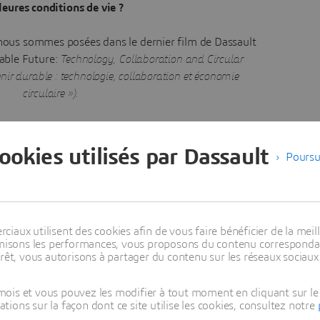
leures conditions de vie ?
nous sommes posées dans le dernier film de Dassault
able Future:
Technology, Collaboration and Circular
ir durable : technologie, collaboration et économie
circulaire »).
cookies utilisés par Dassault
Poursu
aux utilisent des cookies afin de vous faire bénéficier de la meill
 des critères ESG
timisons les performances, vous proposons du contenu correspondan
rêt, vous autorisons à partager du contenu sur les réseaux sociaux
tente pas de fournir à ses clients des solutions
ois et vous pouvez les modifier à tout moment en cliquant sur le 
 nous efforçons d’appliquer cette démarche à nous-
ons sur la façon dont ce site utilise les cookies, consultez notre
 entreprise durable. Nous faisons tout ce qui est en