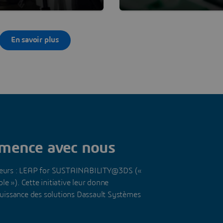
t et la diversité
de règles d’éthique, qui s
ibuent à accélérer
clairement établies dans 
ovation.
Code de Conduite des Aff
En savoir plus
et nos Principes de
Responsabilité Sociétale 
Entreprises. Ce cadre de
pratiques nous permet de
toujours placer les intérêt
nos collaborateurs au pre
plan. Nous veillons à entr
des relations de confiance
l'ensemble de notre
mence avec nous
écosystème : collaborateu
clients, partenaires,
rateurs : LEAP for SUSTAINABILITY@3DS («
fournisseurs, actionnaires
e »). Cette initiative leur donne
autorités réglementaires 
 puissance des solutions Dassault Systèmes
organismes gouvernemen