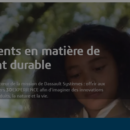
nts en matière de
t durable
cœur de la mission de Dassault Systèmes : offrir aux
vers
3D
EXPERIENCE afin d’imaginer des innovations
its, la nature et la vie.