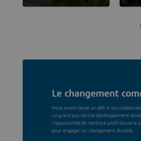
manière durable. Mais aussi et
talen
surtout, nous nous efforçons
contr
d’adopter jour après jour une
l'inn
démarche scientifique afin de
minimiser notre propre
empreinte écologique
(footprint) tout en maximisant
l’impact positif créé par nos
activités(handprint).
Le changement com
Nous avons lancé un défi à nos collabo
un grand pas vers le développement durabl
l’opportunité de mettre à profit toute la
pour engager un changement durable.