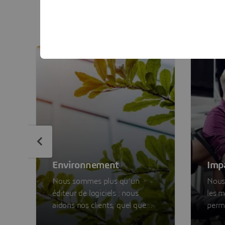
notre pouvoir pour améliorer l'i
Environnement
Impa
Nous sommes plus qu’un
Nous
éditeur de logiciels : nous
les m
aidons nos clients, quel que
perme
soit leur secteur, à innover de
posit