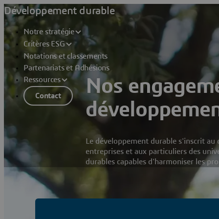
Développement durable
Notre stratégie
Critères ESG
Notations et classements
Partenariats et Adhésions
Ressources
Nos engageme
Contact
développemen
Le développement durable s'inscrit au 
entreprises et aux particuliers des uni
durables capables d'harmoniser les produ