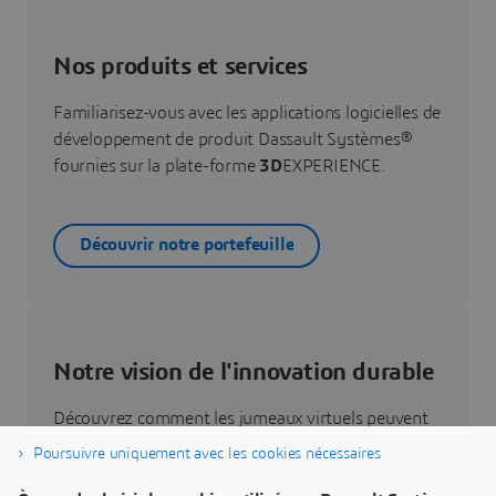
Nos produits et services
Familiarisez-vous avec les applications logicielles de
développement de produit Dassault Systèmes®
fournies sur la plate-forme
3D
EXPERIENCE.
Découvrir notre portefeuille
Notre vision de l'innovation durable
Découvrez comment les jumeaux virtuels peuvent
vous aider à repenser vos produits, vos processus
Poursuivre uniquement avec les cookies nécessaires
et vos business models pour mettre au point des