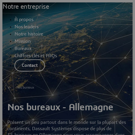
Notre entreprise
À propos
Nos leaders
Notre histoire
Mission
Bureaux
Chiffres clés et FAQs
Contact
Nos bureaux
Nos bureaux - Allemagne
Présent un peu partout dans le monde sur la plupart des
continents, Dassault Systèmes dispose de plus de
15 bureaux en Allemagne pour vous accompagner dans