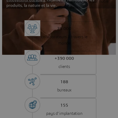
contemporains. Pour cela, nous nous appuyons sur notre
produits, la nature et la vie.
atout le plus précieux : nos collaborateurs.
25 000
collaborateurs à travers le
monde
+390 000
clients
188
bureaux
155
pays d’implantation