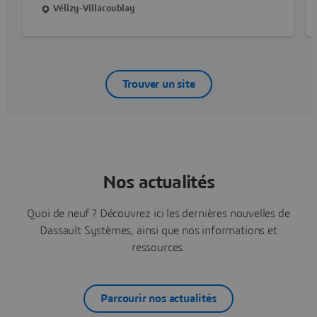
25 000 collaborateurs à travers le monde. Avec
Vélizy-Villacoublay
ses six bâtiments répartis sur près de
trois hectares, le site a été pensé pour s’intégrer
à l'environnement, à l’image de notre mission :
harmoniser les produits, la nature et la vie.
Trouver un site
Nos actualités
Quoi de neuf ? Découvrez ici les dernières nouvelles de
Dassault Systèmes, ainsi que nos informations et
ressources.
Parcourir nos actualités