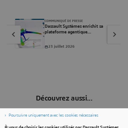
COMMUNIQUÉ DE PRESSE
Dassault Systèmes enrichit sa
plateforme agentique
3DEXPERIENCE conçue
nativement pour l’IA, avec de
23 juillet 2026
nouvelles compétences pour les
Compagnons Virtuels, permettant
de co-concevoir avec les humains
Découvrez aussi...
Poursuivre uniquement avec les cookies nécessaires
À vous de choisir les cookies utilisés par Dassault Systèmes