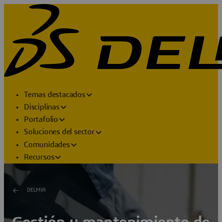
Temas destacados
Disciplinas
Portafolio
Soluciones del sector
Comunidades
Recursos
DELMIA