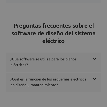
specific concerns. The issue I am having is that I am unsure how
to pull that information.SysML v2 SysMLv2
Preguntas frecuentes sobre el
software de diseño del sistema
eléctrico
¿Qué software se utiliza para los planos
eléctricos?
¿Cuál es la función de los esquemas eléctricos
en diseño y mantenimiento?