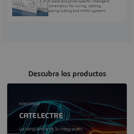
Create discipline-specific intelligent
schematics for wiring, cabling,
piping/tubing and HVAC systems
Descubra los productos
PORTFOLIO
CATELECTRE
La vanguardia de la integración