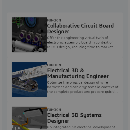
FUNCION
Collaborative Circuit Board
Designer
Offer the engineering virtual twin of
electronic assembly board in context of
MCAD design, reducing time to market
thanks to virtual mechanical integration.
FUNCION
Electrical 3D &
Manufacturing Engineer
Optimize the physical design of wire
harnesses and cable systems in context of
the complete product and prepare quickly
high quality manufacturing
documentation
FUNCION
Electrical 3D Systems
Designer
An integrated 3D electrical development