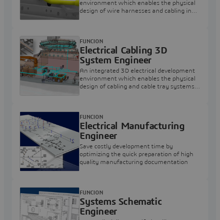
environment which enables the physical
design of wire harnesses and cabling in
the context of the complete product
FUNCION
Electrical Cabling 3D
System Engineer
An integrated 3D electrical development
environment which enables the physical
design of cabling and cable tray systems
in context of the complete product
FUNCION
Electrical Manufacturing
Engineer
Save costly development time by
optimizing the quick preparation of high
quality manufacturing documentation
FUNCION
Systems Schematic
Engineer