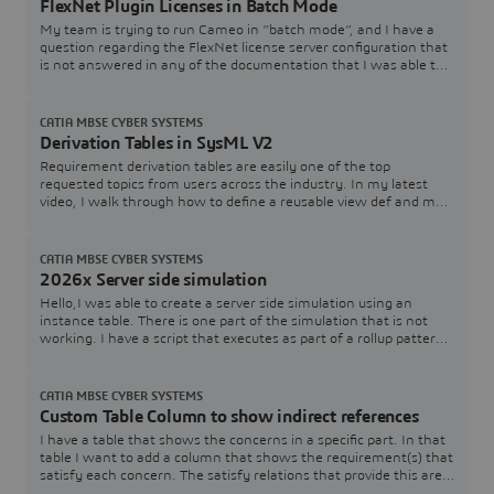
FlexNet Plugin Licenses in Batch Mode
My team is trying to run Cameo in “batch mode”, and I have a
question regarding the FlexNet license server configuration that
is not answered in any of the documentation that I was able to
find. In the Cameo documentation, I see Java arguments for
specifying a FlexNet server and port (FL_SERVER_ADDRESS /
FL_SERVER_PORT), and I also see that I can specify a tool
CATIA MBSE CYBER SYSTEMS
edition (FL_EDITION). However, in th
Derivation Tables in SysML V2
Requirement derivation tables are easily one of the top
requested topics from users across the industry. In my latest
video, I walk through how to define a reusable view def and map
it directly to your requirement structures.Watch the Video here:
[Link to YouTube Video] Download / Copy the Source CodeGrab
the SysML v2 code used in the video below to test and adapt for
CATIA MBSE CYBER SYSTEMS
your own models:How are you
2026x Server side simulation
Hello,I was able to create a server side simulation using an
instance table. There is one part of the simulation that is not
working. I have a script that executes as part of a rollup pattern
that performs a simple table lookup that fails.The rollup pattern
uses a constraint block that has a Groovy script that performs
the lookup. The simulation works just fine when executed within
CATIA MBSE CYBER SYSTEMS
Cameo.Here is a
Custom Table Column to show indirect references
I have a table that shows the concerns in a specific part. In that
table I want to add a column that shows the requirement(s) that
satisfy each concern. The satisfy relations that provide this are
contained within the associated requirements and target the