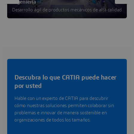
Ingeniería
Desarrollo ágil de productos mecánicos de alta calidad
Descubra lo que CATIA puede hacer
por usted
Hable con un experto de CATIA para descubrir
cómo nuestras soluciones permiten colaborar sin
problemas e innovar de manera sostenible en
organizaciones de todos los tamaños.