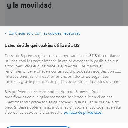
y la movilidad
Continuar solo con las cookies necesarias
Nueva experiencia de cliente
V
Usted decide qué cookies utilizará 3DS
Sueñe, explore, valide y genere sin problemas
E
nuevas opciones de movilidad para los exigentes
r
Dassault Systèmes y los socios empresariales de 3DS de confianza
consumidores globales.
i
utilizan cookies para ofrecerle la mejor experiencia posible en sus
á
sitios web. Para ello, se mide la audiencia y se mejora el
Challenge
C
rendimiento, se le ofrecen contenido y propuestas acordes con sus
interacciones, se le muestran anuncios relevantes según sus
intereses y se le permite compartir contenido en las redes sociales.
Sus preferencias se mantendrán durante 6 meses. Puede
modificarlas en cualquier momento haciendo clic en el enlace
"Gestionar mis preferencias de cookies" que hay en el pie del sitio
web. Si desea obtener más indormación sobre el uso que hace este
sitio de las cookies, visite nuestra
política de privacidad.