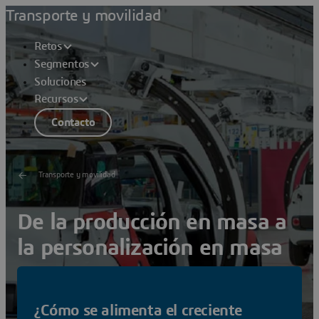
Transporte y movilidad
Retos
Segmentos
Soluciones
Recursos
Contacto
Transporte y movilidad
De la producción en masa a
la personalización en masa
Mejore la visibilidad, la eficiencia y el control de las
operaciones de producción y fabricación en una misma
¿Cómo se alimenta el creciente
planta o entre plantas locales y globales.