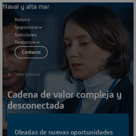
Naval y alta mar
Retos
Segmentos
Soluciones
Resources
Contacto
Naval y alta mar
Cadena de valor compleja y
desconectada
Conecte a todas las partes interesadas del sector
marítimo y acelere la colaboración en cualquier lugar y
Oleadas de nuevas oportunidades
cualquier momento.