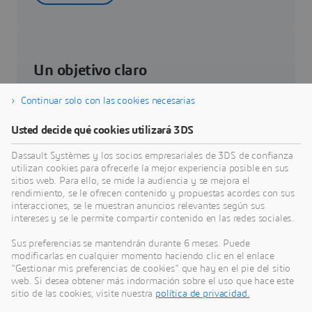
Un objetivo claro
La innovación es esencial en Dassault Systèmes.
Continuar solo con las cookies necesarias
Usted decide qué cookies utilizará 3DS
Saber más
Dassault Systèmes y los socios empresariales de 3DS de confianza
utilizan cookies para ofrecerle la mejor experiencia posible en sus
sitios web. Para ello, se mide la audiencia y se mejora el
rendimiento, se le ofrecen contenido y propuestas acordes con sus
interacciones, se le muestran anuncios relevantes según sus
intereses y se le permite compartir contenido en las redes sociales.
Aprendizaje y desarrollo
Sus preferencias se mantendrán durante 6 meses. Puede
modificarlas en cualquier momento haciendo clic en el enlace
Sigue leyendo para descubrir qué hacemos para
"Gestionar mis preferencias de cookies" que hay en el pie del sitio
fomentar un entorno de aprendizaje dinámico y
web. Si desea obtener más indormación sobre el uso que hace este
exhaustivo.
sitio de las cookies, visite nuestra
política de privacidad.