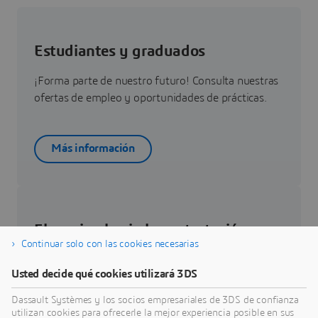
Estudiantes y graduados
¡Forma parte de nuestro futuro! Consulta nuestras
ofertas de empleo y oportunidades de prácticas.
Más información
El camino hacia la contratación
Continuar solo con las cookies necesarias
Infórmate sobre cómo será el camino hacia tu
Usted decide qué cookies utilizará 3DS
contratación.
Dassault Systèmes y los socios empresariales de 3DS de confianza
utilizan cookies para ofrecerle la mejor experiencia posible en sus