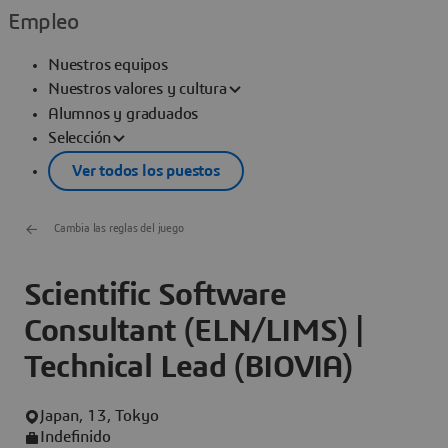
Empleo
Nuestros equipos
Nuestros valores y cultura
Alumnos y graduados
Selección
Ver todos los puestos
Cambia las reglas del juego
Scientific Software
Consultant (ELN/LIMS) |
Technical Lead (BIOVIA)
Japan, 13, Tokyo
Indefinido