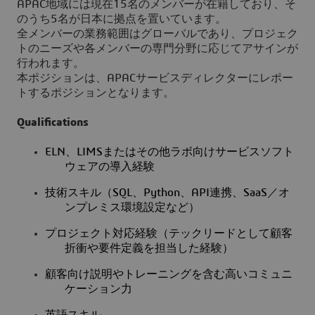
APAC地域には現在15名のメンバーが在籍しており、そ
のうち5名が日本に拠点を置いています。
全メンバーの業務範囲はグローバルであり、プロジェク
トのニーズや各メンバーの専門分野に応じてアサインが
行われます。
本ポジションは、APACサービスディレクターにレポー
トするポジションとなります。
Qualifications
ELN
、
LIMS
またはその他ラボ向けサービスソフト
ウェアの導入経験
技術スキル（
SQL
、
Python
、
API
連携、
SaaS
／オ
ンプレミス環境設定など）
プロジェクト対応経験（テックリードとして顧客
折衝や要件定義を担当した経験）
顧客向け説明やトレーニングを含む高いコミュニ
ケーション力