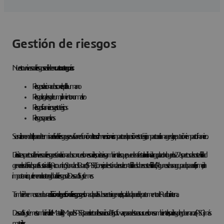
Gestión de riesgos
Nuestro universo de riesgos se divide en
cuatro categorías
Riesgos relacionados con el capital humano
Riesgos legales y de cumplimiento normativo
Riesgos financieros y estratégicos
Riesgos operativos
Se analizan en detalle para determinar el nivel de riesgo y se evalúan en función de
tres dimensiones
: impacto en la posición estratégica, impacto en la imagen y la reputación e impacto financiero.
Diecisiete aspectos del universo de riesgo están relacionados con cuestiones sociales, societarias y ambientales que pueden afectar a la resiliencia a largo plazo. Incluyen los 27 aspectos de sostenibilidad
generales definidos por el Sustainability Accounting Standards Board (SASB, Consejo de estándares de contabilidad sobre sostenibilidad). Algunos se han agrupado para reflejar mejor la
importancia que tienen en la cartera global de riesgos de Dassault Systèmes.
También hemos creado una
división de gestión de riesgos
gestionada por la Subsecretaria general, respaldada por el departamento de Auditoría interna.
Dassault Systèmes también utiliza el Materiality Map de SASB para el sector de los servicios de TI y software para destacar sus cuestiones ambientales, sociales y de gobernanza (ASG) más
materiales: