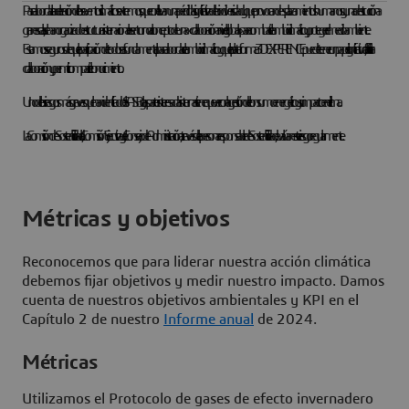
Para abordar la aceleración de los eventos climáticos extremos, que conllevan una pérdida significativa de biodiversidad y que provocan desplazamientos humanos y una destrucción a
gran escala, se han organizado estructuras internacionales en torno al concepto de una «colaboración a nivel global» para combatir el cambio climático y proteger el medioambiente.
Estamos seguros de que la participación de todos es fundamental para abordar el cambio climático y que la plataforma
3D
EXPERIENCE puede tener un papel significativo, al facilitar la
colaboración y permitir compartir el conocimiento.
Uno de los riesgos más graves que han identificado el SASB y las partes interesadas internas tiene que ver con la gestión del consumo energético y su impacto en el clima.
La Comisión de Sostenibilidad, la Comisión Ejecutiva y el Consejo de Administración, a través de la persona responsable de Sostenibilidad, evalúan este riesgo regularmente.
Métricas y objetivos
Reconocemos que para liderar nuestra acción climática
debemos fijar objetivos y medir nuestro impacto. Damos
cuenta de nuestros objetivos ambientales y KPI en el
Capítulo 2 de nuestro
Informe anual
de 2024.
Métricas
Utilizamos el Protocolo de gases de efecto invernadero