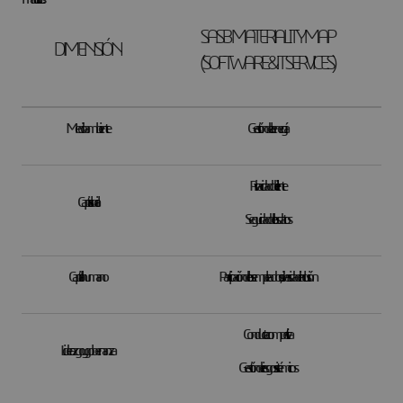
SASB MATERIALITY MAP
DIMENSIÓN
(SOFTWARE & IT SERVICES)
Medioambiente
Gestión de la energía
Privacidad del cliente
Capital social
Seguridad de los datos
Capital humano
Participación de los empleados, diversidad e inclusión
Conducta competitiva
Liderazgo y gobernanza
Gestión de riesgos sistémicos