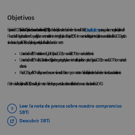
Objetivos
En junio de 2021, la
iniciativa Objetivos basados en la ciencia (SBTi)
aprobó los objetivos de reducción de emisiones de GEI de
Dassault Systèmes
para ayudar a conseguir los objetivos del
Acuerdo de París y desarrollar un enfoque dirigido a mantener el calentamiento global por debajo de 1,5 °C. Hemos enviado los siguientes objetivos nuevos a finales del año 2022 y están
siendo revisados por la SBTi. Estos objetivos siguen el espíritu de los validados anteriormente:
Una reducción del 35 % en los alcances 1 y 2 de GEI para 2027, tomando el 2019 como año de referencia
Una reducción del 20 % de los GEI en el alcance 3 (viajes de negocios y desplazamientos al trabajo de los empleados) para 2027, tomando 2019 como año de
referencia
Para 2025, que el 50 % de los proveedores con emisiones de GEI se comprometan también al objetivo de reducción de emisiones basado en la ciencia
Además de los objetivos de la SBTi, Dassault Systèmes también se ha propuesto alcanzar la neutralidad en carbono a más tardar en el año 2040.
Leer la nota de prensa sobre nuestro compromiso
SBTi
Descubrir SBTi