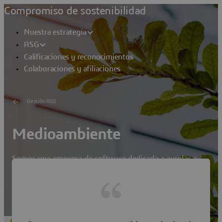
Compromiso de sostenibilidad
Nuestra estrategia
ASG
Calificaciones y reconocimientos
Colaboraciones y afiliaciones
Gestión ASG
Medioambiente
Somos una empresa de software dedicada a ayudar a
clientes de todos los sectores de la economía a innovar
de forma sostenible. Asimismo, estamos totalmente
comprometidos con el uso de un enfoque basado en la
ciencia para minimizar nuestra huella ambiental y
maximizar nuestra huella positiva.