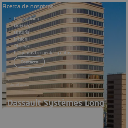
Acerca de nosotros
Presentación
Liderazgo
Historia
Misión
Oficinas
Preguntas frecuentes y datos
Contacto
United states
Dassault Systèmes Long
Beach