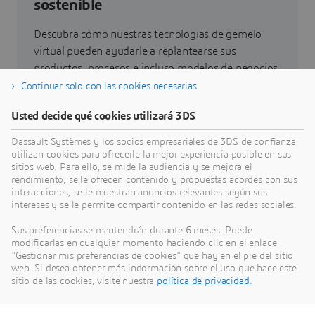
sostenible
Descubra cómo nuestras tecnologías de gemelo
virtual pueden ayudarle a replantearse sus
productos, procesos e incluso modelos de negocios
que permitan conseguir unas innovaciones
Continuar solo con las cookies necesarias
sostenibles radicalmente nuevas.
Usted decide qué cookies utilizará 3DS
Dassault Systèmes y los socios empresariales de 3DS de confianza
Ir a sostenibilidad
utilizan cookies para ofrecerle la mejor experiencia posible en sus
sitios web. Para ello, se mide la audiencia y se mejora el
rendimiento, se le ofrecen contenido y propuestas acordes con sus
interacciones, se le muestran anuncios relevantes según sus
intereses y se le permite compartir contenido en las redes sociales.
Últimas novedades
Sus preferencias se mantendrán durante 6 meses. Puede
modificarlas en cualquier momento haciendo clic en el enlace
"Gestionar mis preferencias de cookies" que hay en el pie del sitio
Acceso a todas las notas de prensa y recursos de
web. Si desea obtener más indormación sobre el uso que hace este
redes sociales de Dassault Systèmes.
sitio de las cookies, visite nuestra
política de privacidad.