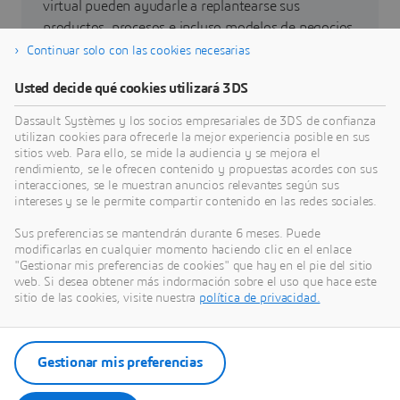
virtual pueden ayudarle a replantearse sus
productos, procesos e incluso modelos de negocios
que permitan conseguir unas innovaciones
Continuar solo con las cookies necesarias
sostenibles radicalmente nuevas.
Usted decide qué cookies utilizará 3DS
Dassault Systèmes y los socios empresariales de 3DS de confianza
Ir a sostenibilidad
utilizan cookies para ofrecerle la mejor experiencia posible en sus
sitios web. Para ello, se mide la audiencia y se mejora el
rendimiento, se le ofrecen contenido y propuestas acordes con sus
interacciones, se le muestran anuncios relevantes según sus
intereses y se le permite compartir contenido en las redes sociales.
Últimas novedades
Sus preferencias se mantendrán durante 6 meses. Puede
modificarlas en cualquier momento haciendo clic en el enlace
"Gestionar mis preferencias de cookies" que hay en el pie del sitio
Acceso a todas las notas de prensa y recursos de
web. Si desea obtener más indormación sobre el uso que hace este
redes sociales de Dassault Systèmes.
sitio de las cookies, visite nuestra
política de privacidad.
Entre en nuestra sala de redacción
Gestionar mis preferencias