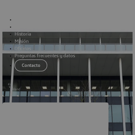
Acerca de nosotros
Presentación
Liderazgo
Historia
Misión
Oficinas
Preguntas frecuentes y datos
Contacto
Ireland
Dassault Systèmes Cork