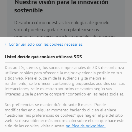
Nuestra visión para la innovación
sostenible
Descubra cómo nuestras tecnologías de gemelo
virtual pueden ayudarle a replantearse sus
productos, procesos e incluso modelos de negocios
que permitan conseguir unas innovaciones
Continuar solo con las cookies necesarias
sostenibles radicalmente nuevas.
Usted decide qué cookies utilizará 3DS
Dassault Systèmes y los socios empresariales de 3DS de confianza
Ir a sostenibilidad
utilizan cookies para ofrecerle la mejor experiencia posible en sus
sitios web. Para ello, se mide la audiencia y se mejora el
rendimiento, se le ofrecen contenido y propuestas acordes con sus
interacciones, se le muestran anuncios relevantes según sus
intereses y se le permite compartir contenido en las redes sociales.
Últimas novedades
Sus preferencias se mantendrán durante 6 meses. Puede
modificarlas en cualquier momento haciendo clic en el enlace
"Gestionar mis preferencias de cookies" que hay en el pie del sitio
Acceso a todas las notas de prensa y recursos de
web. Si desea obtener más indormación sobre el uso que hace este
redes sociales de Dassault Systèmes.
sitio de las cookies, visite nuestra
política de privacidad.