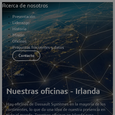
Acerca de nosotros
Presentación
Liderazgo
Historia
Misión
Oficinas
Preguntas frecuentes y datos
Contacto
Oficinas
Nuestras oficinas - Irlanda
Hay oficinas de Dassault Systèmes en la mayoría de los
continentes, lo que da una idea de nuestra presencia en
todo el mundo. Tenemos oficinas en Irlanda para