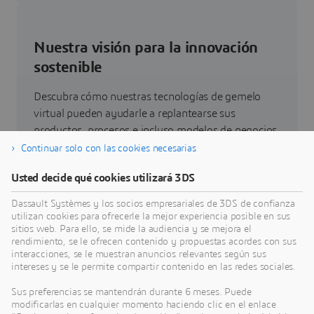
Nuestra visión para la innovación
sostenible
Descubra cómo nuestras tecnologías de gemelo
virtual pueden ayudarle a replantearse sus
productos, procesos e incluso modelos de negocios
que permitan conseguir unas innovaciones
Continuar solo con las cookies necesarias
sostenibles radicalmente nuevas.
Usted decide qué cookies utilizará 3DS
Dassault Systèmes y los socios empresariales de 3DS de confianza
Ir a sostenibilidad
utilizan cookies para ofrecerle la mejor experiencia posible en sus
sitios web. Para ello, se mide la audiencia y se mejora el
rendimiento, se le ofrecen contenido y propuestas acordes con sus
interacciones, se le muestran anuncios relevantes según sus
intereses y se le permite compartir contenido en las redes sociales.
Últimas novedades
Sus preferencias se mantendrán durante 6 meses. Puede
modificarlas en cualquier momento haciendo clic en el enlace