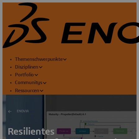
Themenschwerpunkte
Disziplinen
Portfolio
Communitys
Ressourcen
ENOVIA
Resilientes