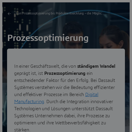
Von Prozessoptimierung bis Produktentwicklung – die Möglichkeiten von Digital Manufacturing
Prozessoptimierung
Demo anfordern
In einer Geschäftswelt, die von
ständigem Wandel
geprägt ist, ist
Prozessoptimierung
ein
Abonnieren Sie unsere Newsletter
entscheidender Faktor für den Erfolg. Bei Dassault
Systèmes verstehen wir die Bedeutung effizienter
und effektiver Prozesse im Bereich
Digital
Manufacturing
. Durch die Integration innovativer
Technologien und Lösungen unterstützt Dassault
Systèmes Unternehmen dabei, ihre Prozesse zu
optimieren und ihre Wettbewerbsfähigkeit zu
stärken.