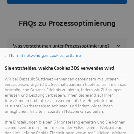
FAQs zu Prozessoptimierung
Was versteht man unter Prozessoptimierung?
Nur mit notwendigen Cookies fortfahren
Warum ist Prozessoptimierung wichtig?
Sie entscheiden, welche Cookies 3DS verwenden wird
Wir bei Dassault Systèmes verwenden gemeinsam mit unseren
Welche Methoden und Werkzeuge werden
vertrauenswürdigen 3DS Geschäftspartnern Cookies, um Ihnen das
für die Prozessoptimierung eingesetzt?
bestmögliche Browser-Erlebnis zu bieten, indem wir Zielgruppen
erfassen und Leistung verbessern, Ihnen basierend auf Ihren
Interaktionen und Interessen weitere Inhalte, Angebote und
relevante Werbeanzeigen anbieten, und indem wir es Ihnen
Wie funktioniert Prozessoptimierung in der
ermöglichen, Inhalte in sozialen Netzwerken zu teilen.
Digitalisierung?
Ihre Einstellungen bleiben 6 Monate lang erhalten und Sie können
sie jederzeit ändern, indem Sie in der Fußzeile jeder Webseite auf
Welche Vorteile bietet Prozessoptimierung?
den Link „Meine Cookie-Einstellungen verwalten“ klicken. Weitere