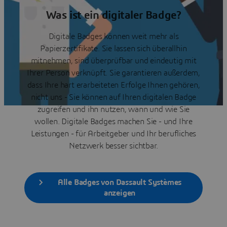
Was ist ein digitaler Badge?
Digitale Badges können weit mehr als
Papierzertifikate. Sie lassen sich überallhin
mitnehmen, sind überprüfbar und eindeutig mit
Ihrer Person verknüpft. Sie garantieren außerdem,
dass Ihre hart erarbeiteten Erfolge Ihnen gehören,
nicht uns - Sie können auf Ihren digitalen Badge
zugreifen und ihn nutzen, wann und wie Sie
wollen. Digitale Badges machen Sie - und Ihre
Leistungen - für Arbeitgeber und Ihr berufliches
Netzwerk besser sichtbar.
Alle Badges von Dassault Systèmes
anzeigen