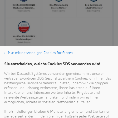
Nur mit notwendigen Cookies fortfahren
Sie entscheiden, welche Cookies 3DS verwenden wird
Wie es funktioniert
Wir bei Dassault Systèmes verwenden gemeinsam mit unseren
Das Ändern und Teilen Ihrer digitalen Badges ist
vertrauenswürdigen 3DS Geschäftspartnern Cookies, um Ihnen das
ganz einfach, folgen Sie einfach diesen Schritten.
bestmögliche Browser-Erlebnis zu bieten, indem wir Zielgruppen
erfassen und Leistung verbessern, Ihnen basierend auf Ihren
Wenn Sie eine Zertifizierung erreicht haben,
Interaktionen und Interessen weitere Inhalte, Angebote und
relevante Werbeanzeigen anbieten, und indem wir es Ihnen
erhalten Sie eine E-Mail von der Acclaim-
ermöglichen, Inhalte in sozialen Netzwerken zu teilen.
Plattform, in der Sie eingeladen werden, Ihren
Badge zu beantragen.
Ihre Einstellungen bleiben 6 Monate lang erhalten und Sie können
sie jederzeit ändern, indem Sie in der Fußzeile jeder Webseite auf