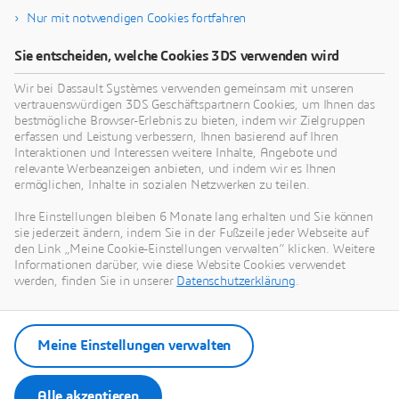
Nur mit notwendigen Cookies fortfahren
Sie entscheiden, welche Cookies 3DS verwenden wird
Wir bei Dassault Systèmes verwenden gemeinsam mit unseren
vertrauenswürdigen 3DS Geschäftspartnern Cookies, um Ihnen das
KONTAKTDATEN
bestmögliche Browser-Erlebnis zu bieten, indem wir Zielgruppen
erfassen und Leistung verbessern, Ihnen basierend auf Ihren
Interaktionen und Interessen weitere Inhalte, Angebote und
Fragen? Treten Sie in Kontakt
relevante Werbeanzeigen anbieten, und indem wir es Ihnen
mit uns!
ermöglichen, Inhalte in sozialen Netzwerken zu teilen.
Ihre Einstellungen bleiben 6 Monate lang erhalten und Sie können
Ganz gleich, wo auf der Welt Ihr Unternehmen
sie jederzeit ändern, indem Sie in der Fußzeile jeder Webseite auf
tätig ist, Dassault Systèmes unterstützt Sie bei
den Link „Meine Cookie-Einstellungen verwalten“ klicken. Weitere
Informationen darüber, wie diese Website Cookies verwendet
Ihren innovativen Projekten.
werden, finden Sie in unserer
Datenschutzerklärung
.
Meine Einstellungen verwalten
Vertrieb kontaktieren
Alle akzeptieren