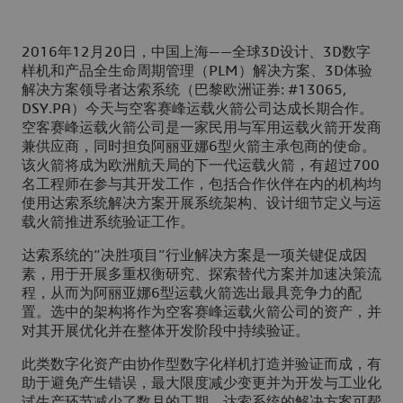
2016年12月20日，中国上海——全球3D设计、3D数字
样机和产品全生命周期管理（PLM）解决方案、3D体验
解决方案领导者达索系统（巴黎欧洲证券: #13065,
DSY.PA）今天与空客赛峰运载火箭公司达成长期合作。
空客赛峰运载火箭公司是一家民用与军用运载火箭开发商
兼供应商，同时担负阿丽亚娜6型火箭主承包商的使命。
该火箭将成为欧洲航天局的下一代运载火箭，有超过700
名工程师在参与其开发工作，包括合作伙伴在内的机构均
使用达索系统解决方案开展系统架构、设计细节定义与运
载火箭推进系统验证工作。
达索系统的“决胜项目”行业解决方案是一项关键促成因
素，用于开展多重权衡研究、探索替代方案并加速决策流
程，从而为阿丽亚娜6型运载火箭选出最具竞争力的配
置。选中的架构将作为空客赛峰运载火箭公司的资产，并
对其开展优化并在整体开发阶段中持续验证。
此类数字化资产由协作型数字化样机打造并验证而成，有
助于避免产生错误，最大限度减少变更并为开发与工业化
试生产环节减少了数月的工期。达索系统的解决方案可帮