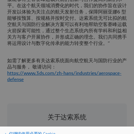
平。在这个航天领域消费化的时代，我们的协作旨在设计
开发以体验为关注点的航天发射任务，保障阿丽亚娜6 型
能够按预算、按规格并按时交付。达索系统无可比拟的航
空航天与国防行业解决方案可以有利地帮助空客赛峰运载
火箭探索可能性，通过整个生态系统内所有学科和利益相
关方与客户开展协作，并形成正确的理念。我们共同携手
将运用设计与数字化传承的能力转变整个行业。”
如需了解更多有关达索系统面向航空航天与国防行业的产
品与服务， 敬请访问：
https://www.3ds.com/zh-hans/industries/aerospace-
defense
关于达索系统
达索系统是人类进步的催化剂。我们为业界和人