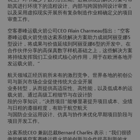
助其进行环境下的流程设计、内部与跨国协同设计审查，
以及采用虚拟现实开展所有复杂制造作业精确定义的项目
审查工作。
空客赛峰运载火箭公司CEO Alain Charmeau指出：“空客
赛峰运载火箭凭借达索系统解决方案助力成就阿丽亚娜5
型设计，将成果与价值延续到阿丽亚娜6型的开发中。在
合作伙伴分享的高保真数字样机基础之上，这些解决方案
将持续发挥我们工业模式核心的作用，用于在欧洲各地开
发运载火箭。”
航天领域正经历前所未有的激烈竞争。世界各地的初创公
司与新兴市场企业促使传统大企业开展
业务转型，从而提供高适应性、高性能，以及低成本的运
载火箭。通过高级工程细节与在设计阶
段的分享知识，“决胜项目”能够显著提升项目成本、业绩
与日程的遵循程度，有助于航空航天
与国防企业运用设计、仿真与协作来优化早期项目阶段与
项目开发工作。
达索系统CEO 兼副总裁Bernard Charlès 表示：“我们很骄
傲能够将空客赛峰运载火箭的创新与合作提高到新的水