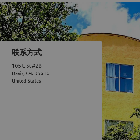
èmes Davis
联系方式
105 E St #2B
Davis, CA, 95616
United States