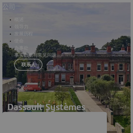
公司
概述
领导力
发展历程
使命
办事处
事实数据与常见问题
联系人
United kingdom
Dassault Systèmes
Knutsford