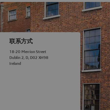
èmes Dublin
联系方式
18-20 Merrion Street
Dublin 2, D, D02 XH98
Ireland