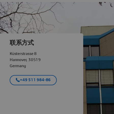
tèmes Hannover
联系方式
Küsterstrasse 8
Hannover, 30519
Germany
+49 511 984-86