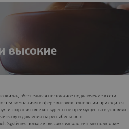
и высокие
ваций, чтобы сделать пользовательский опыт более
ю жизнь, обеспечивая постоянное подключение к сети.
ностей компаниям в сфере высоких технологий приходится
уя и сохраняя свое конкурентное преимущество в условиях
качеству и давления на рентабельность.
ult Systèmes помогает высокотехнологичным новаторам