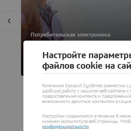
Потребительская электроника
Развитие инноваций в зарождающемся
«Интернете впечатлений»
Настройте параметр
файлов cookie на са
Компания Dassault Systèmes совместно 
удобную работу с нашими веб-сайтами с
предоставление контента и предложений 
возможности делиться контентом в социа
Настройки сохраняются в течение 6 меся
Решение б
нижнем колонтитуле веб-страницы. Чтобы
конфиденциальности
.