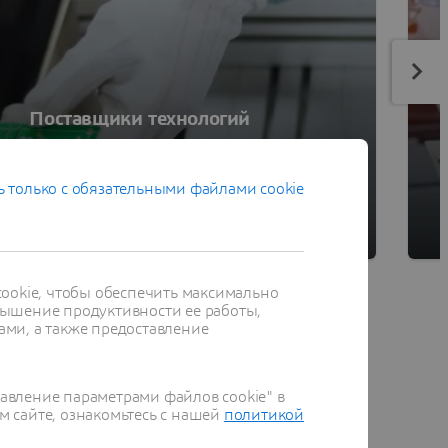
Поставщики технологий
Решение задачи «миниатюрнее, лучше,
быстрее»
 только с обязательными файлами cookie
ookie, чтобы обеспечить максимально
ышение продуктивности ее работы,
ами, а также предоставление
равление параметрами файлов cookie" в
технологий
м сайте, ознакомьтесь с нашей
политикой