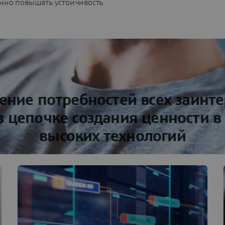
нно повышать устойчивость.
ение потребностей всех заинт
в цепочке создания ценности в
высоких технологий