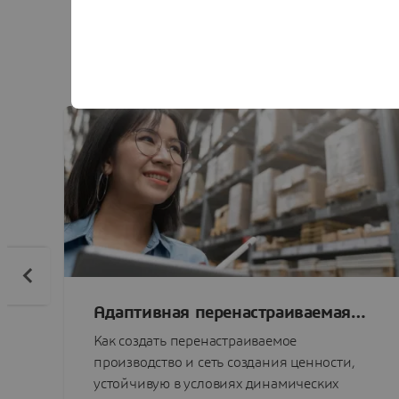
Инновации в отрасли 
новых способах пр
методов, чт
Адаптивная перенастраиваемая
сеть создания ценности
Как создать перенастраиваемое
производство и сеть создания ценности,
устойчивую в условиях динамических