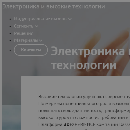
Электроника и высокие технологии
Индустриальные вызовы
Сегменты
Решения
Материалы
Электроника 
Контакты
технологии
Упростите и ускорьте процесс инно
благоприятным.
Высокие технологии улучшают современну
Смотреть
По мере экспоненциального роста возмож
повышать свою адаптивность, трансформир
высокого уровня сложности, требований к 
Платформа
3D
EXPERIENCE компании Dassa