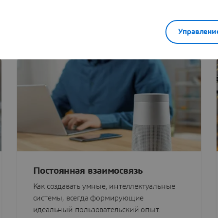
высоких технологий стремительны, сложны и основаны на к
еобразования традиционных бизнес-процессов и использов
Управлени
обы поддерживать свою конкурентоспособность и актуальност
Постоянная взаимосвязь
Как создавать умные, интеллектуальные
системы, всегда формирующие
идеальный пользовательский опыт.