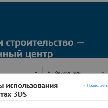
и строительство —
ный центр
and
Filter [All] Resource Types
й центр Dassault Systèmes, посвященный отрасли
комьтесь с нашими последними публикациями о
ы использования
Продолжить
йтах 3DS