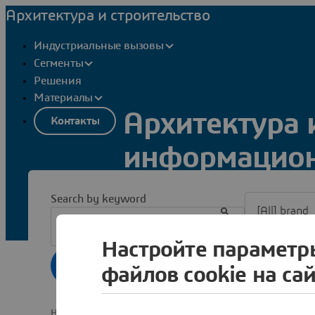
Архитектура и строительство
Индустриальные вызовы
Сегменты
Решения
Материалы
Архитектура 
Контакты
информацион
Filter [All] br
Search by keyword
Добро пожаловать в информационны
архитектуры и строительства
. Озна
клиентах и решениях.
Настройте параметр
Сброс
файлов cookie на са
Найдено результатов: 4