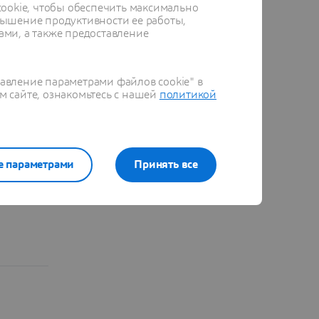
ookie, чтобы обеспечить максимально
ышение продуктивности ее работы,
ами, а также предоставление
 мир
равление параметрами файлов cookie" в
м сайте, ознакомьтесь с нашей
политикой
е параметрами
Принять все
овки