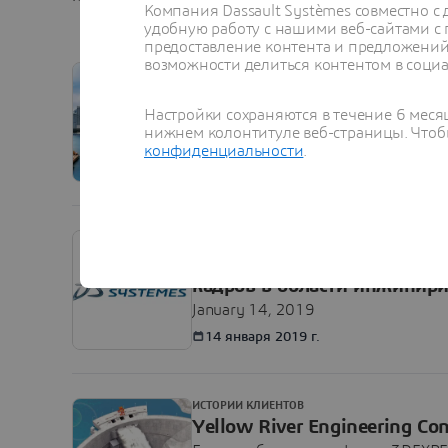
Компания Dassault Systèmes совместно 
удобную работу с нашими веб-сайтами с
предоставление контента и предложений 
возможности делиться контентом в социа
ARTICLE
Общее знание — общая сил
с ним мы можем преодолеть врем
Настройки сохраняются в течение 6 меся
нижнем колонтитуле веб-страницы. Чтобы
конфиденциальности
.
PRESS RELEASE
Dassault Systèmes и Строг
кадров в области инжинир
January 14, 2019
14 января 2019 г.
ИСТОРИИ КЛИЕНТОВ
Yellow River Engineering Con