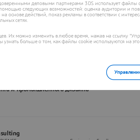
с доверенными деловыми партнерами 3DS использует файлы c
 помощью следующих возможностей: оценка аудитории и пов
на основе действий, показ рекламы в соответствии с интерес
льных сетях.
а
енные и финансовые ограничения, чтобы построить лучший
цев. Их можно изменить в любое время, нажав на ссылку "Уп
 узнать больше о том, как файлы cookie используются на это
Управлени
ановская академия объединяют усилия для подгот
инга и промышленного дизайна
sulting