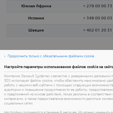
Южная Африка
+ 278 00 00 73
Испания
+ 348 00 00 03
Швеция
+ 462 01 20 31
Продолжить только с обязательными файлами cookie
Настройте параметры использования файлов cookie на сайт
Компания Dassault Systèmes совместно с доверенными деловыми 
3DS использует файлы cookie, чтобы обеспечить максимально уд
работу с нашими веб-сайтами с помощью следующих возможносте
аудитории и повышение продуктивности ее работы, предоставлени
и предложений на основе действий, показ рекламы в соответствии 
интересами, а также предоставление возможности делиться контен
социальных сетях.
Настройки сохраняются в течение 6 месяцев. Их можно изменить 