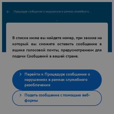
Процедура сообщения о нарушениях в рамках служебного разоблачения
Как подать сообщение о
В списке ниже вы найдете номер, при звонке на
нарушении по телефону?
который вы сможете оставить сообщение в
ящике голосовой почты, предусмотренном для
подачи Сообщений в вашей стране.
Перейти к Процедуре сообщения о
нарушениях в рамках служебного
разоблачения
Подать сообщение с помощью веб-
формы