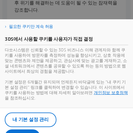
후 위기를 해결하는 데 도움이 될 수 있는 잠재력을
강조합니다.
필요한 쿠키만 계속 허용
더 읽어보기
3DS에서 사용할 쿠키를 사용자가 직접 결정
다쏘시스템은 신뢰할 수 있는 3DS 비즈니스 이해 관계자와 함께 쿠
키를 사용하여 방문자를 측정하여 성능을 향상시키고, 상호 작용에
맞는 콘텐츠와 제안을 제공하고, 관심사에 맞는 광고를 게재하고, 소
My3DEXPERIENCE
셜 네트워크에서 콘텐츠를 공유할 수 있도록 하는 등의 방법으로 웹
사이트에서 최상의 경험을 제공합니다.
하나의 플랫폼, 무한한 가능성 어떤 산업에서 일하
기본 설정은 6개월간 유지되며 언제든지 바닥글에 있는 "내 쿠키 기
든
3D
EXPERIENCE 플랫폼은 비즈니스의 모든 측면
본 설정 관리" 링크를 클릭하여 변경할 수 있습니다. 이 사이트에서
을 단일 플랫폼에 통합하여 협업을 강화하고 실행
쿠키를 사용하는 방법에 대해 자세히 알아보려면
개인정보 보호정책
을 개선하며 혁신을 가속화합니다.
을 참조하십시오.
내 기본 설정 관리
산업별 솔루션 찾아보기