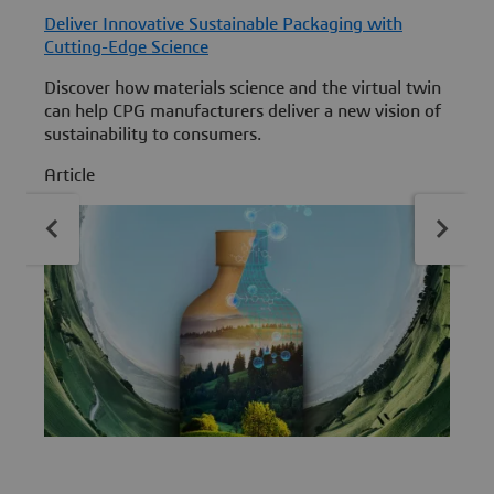
Deliver Innovative Sustainable Packaging with
F
Cutting-Edge Science
D
Discover how materials science and the virtual twin
t
can help CPG manufacturers deliver a new vision of
r
sustainability to consumers.
w
A
Article