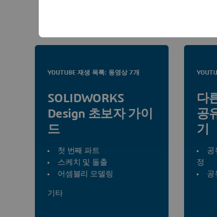
YOUTUBE 재생 목록: 동영상 7개
YOUT
SOLIDWORKS
다
Design 초보자 가이
공
드
기
첫 번째 파트
공
스케치 및 돌출
정
어셈블리 모델링
공
기타