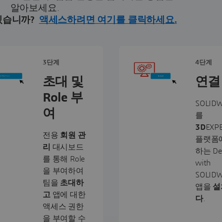
알아보세요.
있습니까?
액세스하려면 여기를 클릭하세요.
3단계
4단계
초대 및
연결
Role 부
SOLID
여
를
3D
EXP
전용
회원 관
플랫폼
리
대시보드
하는 De
를 통해 Role
with
을 부여하여
SOLID
팀을
초대하
앱을
설
고
앱에 대한
다
.
액세스 권한
을 부여할 수