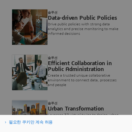
솔루션
Data-driven Public Policies
Drive public policies with strong data
analytics and precise monitoring to make
informed decisions
솔루션
Efficient Collaboration in
Public Administration
Create a trusted unique collaborative
environment to connect data, processes
and people
솔루션
Urban Transformation
Leverage 3D virtual twins to design urban
transformations and simulate their
필요한 쿠키만 계속 허용
impact.