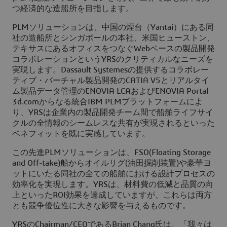
つ経済的な造船所を目指します。
PLMソリューションは、中国の煙台（Yantai）にある同
社の造船所とシンガポールの本社、米国ヒューストン、
テキサスにあるオフィスをつなぐWebベースの製品開発
コラボレーションというYRSのクリティカルなニーズを
実現します。Dassault Systemesの提供するコラボレー
ティブ・バーチャル製品開発のCATIA V5とリアルタイ
ム製品データ管理のENOVIA LCAおよびENOVIA Portal
3d.comからなる統合IBM PLMプラットフォームによ
り、YRSは企業内の製品開発チーム間で船舶ライフサイ
クルの全情報のシームレスな共有が実現されるといった
ベネフィットを既に実感しています。
この先進PLMソリューションは、FSO(Floating Storage
and Off-take)船からオイルリグ(油田掘削装置)や豪華ヨ
ットにいたる同社の全ての船舶における設計プロセスの
効率化を実現します。YRSは、材料費の低減と品質の向
上といったROI効果を達成していますが、これらは両方
とも競争優位性に大きな影響を与えるものです。
YRSのChairman/CEOであるBrian Chang氏は、「我々は