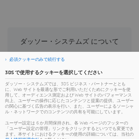
ダッソー・システムズ について
ダッソー・システムズは、人類の進歩を促進す
必須クッキーのみで続行する
る役割を担う企業です。1981年の設立以来、同
社はバーチャル世界を開拓し、消費者、患者、
3DS で使用するクッキーを選択してください
市民などすべての人々の現実世界をより良い方
ダッソー・システムズでは、3DS ビジネス・パートナーととも
向へと導いてきました。ダッソー・システムズ
に、Web サイトを最適な形でご利用いただくためにクッキーを使
の3DEXPERIENCEプラットフォームでは、AIを搭
用して、オーディエンス測定および Web サイトのパフォーマンス
載した科学的根拠に基づくバーチャルツインに
向上、ユーザーの操作に応じたコンテンツと提案の提供、ユーザー
の関心に基づく広告の表示を行い、また、ユーザーによるソーシャ
より、あらゆる規模・業界の39万のお客様が協
ル・ネットワークでのコンテンツの共有を可能にしています。
力し、製品やサービスを創出、製造することで
持続可能な革新を生み出し、社会に対して意義
ユーザー設定は 6 か月間保持され、各 Web ページのフッターの
「ユーザー設定の管理」リンクをクリックするといつでも変更でき
のある影響をもたらすことができます。より詳
ます。本サイトにおけるクッキーの使用の詳細については、当社の
細な情報はホームページ、