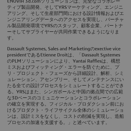
ENOVIA 3d.comソリューションは、完全なコラボレー
ティブ製品開発、そしてYRSマーケティング、エンジニ
アリング、そして生産部門間における設計情報およびエ
ンジニアリングデータへのアクセスを実現し、バーチャ
ル製品開発環境でYRSのスタッフ、顧客企業、パートナ
ーそしてサプライヤーが共同作業できるようになりま
す。
Dassault Systemes, Sales and Marketingのexective vice
presidentであるEtienne Droitは、「Dassault Systemes
のPLMソリューションにより、Yantai Rafflesは、構想
ミスおよびフィッティング・エラーを防ぐために、プ
リ・プロジェクト・フェーズから詳細設計、解析、シミ
ュレーション、アセンブリー、そしてメンテナンスにい
たる全ての設計プロセスをシミュレートすることができ
る。YRSはまた、シンガポールと中国の拠点間での広範
な3Dベースのコミュニケーションとコラボレーション
の確立を実現する。フィジカル・プロダクション前にお
けるプロダクト・ライフサイクル全体のシミュレーショ
ンは、設計ミスをなくし、コストの削減を実現し、造船
プロセスの加速を支援する。」と述べています。