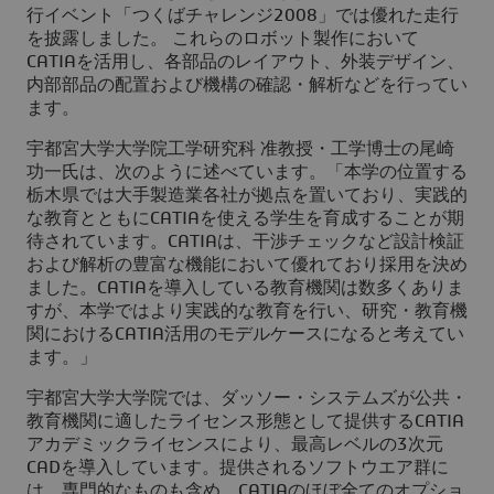
行イベント「つくばチャレンジ2008」では優れた走行
を披露しました。 これらのロボット製作において
CATIAを活用し、各部品のレイアウト、外装デザイン、
内部部品の配置および機構の確認・解析などを行ってい
ます。
宇都宮大学大学院工学研究科 准教授・工学博士の尾崎
功一氏は、次のように述べています。「本学の位置する
栃木県では大手製造業各社が拠点を置いており、実践的
な教育とともにCATIAを使える学生を育成することが期
待されています。CATIAは、干渉チェックなど設計検証
および解析の豊富な機能において優れており採用を決め
ました。CATIAを導入している教育機関は数多くありま
すが、本学ではより実践的な教育を行い、研究・教育機
関におけるCATIA活用のモデルケースになると考えてい
ます。」
宇都宮大学大学院では、ダッソー・システムズが公共・
教育機関に適したライセンス形態として提供するCATIA
アカデミックライセンスにより、最高レベルの3次元
CADを導入しています。提供されるソフトウエア群に
は、専門的なものも含め、CATIAのほぼ全てのオプショ