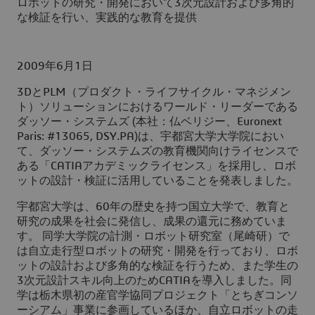
ロボットの研究・開発において3次元設計および多角的
な検証を行い、実践的な教育を提供
2009年6月1日
3DとPLM（プロダクト・ライフサイクル・マネジメン
ト）ソリューションにおけるワールド・リーダーである
ダッソー・システムズ (本社：仏ベリジー、Euronext
Paris: #13065, DSY.PA)は、宇都宮大学大学院におい
て、ダッソー・システムズの教育機関向けライセンスで
ある「CATIAアカデミックライセンス」を採用し、ロボ
ットの設計・検証に活用していることを発表しました。
宇都宮大学は、60年の歴史を持つ国立大学で、教育と
研究の成果を社会に発信し、成果の還元に務めていま
す。 同学大学院の計測・ロボット研究室（尾崎研）で
は自立走行型ロボットの研究・開発を行っており、ロボ
ットの設計および多角的な検証を行うため、また学生の
3次元設計スキル向上のためCATIAを導入しました。同
学は栃木県初の産官学協同プロジェクト「とちぎコンソ
ーシアム」事業に参画しているほか、自立ロボットの走