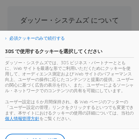
ダッソー・システムズ について
ダッソー・システムズは、人類の進歩を促進す
必須クッキーのみで続行する
る役割を担う企業です。1981年の設立以来、同
社はバーチャル世界を開拓し、消費者、患者、
3DS で使用するクッキーを選択してください
市民などすべての人々の現実世界をより良い方
ダッソー・システムズでは、3DS ビジネス・パートナーととも
向へと導いてきました。ダッソー・システムズ
に、Web サイトを最適な形でご利用いただくためにクッキーを使
の3DEXPERIENCEプラットフォームでは、AIを搭
用して、オーディエンス測定および Web サイトのパフォーマンス
載した科学的根拠に基づくバーチャルツインに
向上、ユーザーの操作に応じたコンテンツと提案の提供、ユーザー
の関心に基づく広告の表示を行い、また、ユーザーによるソーシャ
より、あらゆる規模・業界の39万のお客様が協
ル・ネットワークでのコンテンツの共有を可能にしています。
力し、製品やサービスを創出、製造することで
持続可能な革新を生み出し、社会に対して意義
ユーザー設定は 6 か月間保持され、各 Web ページのフッターの
「ユーザー設定の管理」リンクをクリックするといつでも変更でき
のある影響をもたらすことができます。より詳
ます。本サイトにおけるクッキーの使用の詳細については、当社の
細な情報はホームページ、
個人情報管理方針
をご覧ください。
https://www.3ds.com/ja/
（日本語）、
https://www.3ds.com/
（英語）をご参照くださ
い。