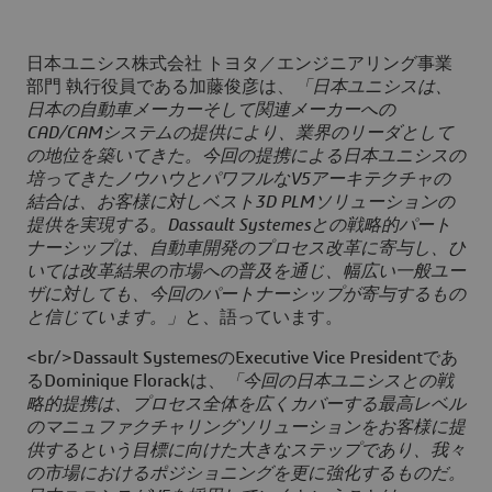
日本ユニシス株式会社 トヨタ／エンジニアリング事業
部門 執行役員である加藤俊彦は、
「日本ユニシスは、
日本の自動車メーカーそして関連メーカーへの
CAD/CAMシステムの提供により、業界のリーダとして
の地位を築いてきた。今回の提携による日本ユニシスの
培ってきたノウハウとパワフルなV5アーキテクチャの
結合は、お客様に対しベスト3D PLMソリューションの
提供を実現する。Dassault Systemesとの戦略的パート
ナーシップは、自動車開発のプロセス改革に寄与し、ひ
いては改革結果の市場への普及を通じ、幅広い一般ユー
ザに対しても、今回のパートナーシップが寄与するもの
と信じています。」
と、語っています。
<br/>Dassault SystemesのExecutive Vice Presidentであ
るDominique Florackは、
「今回の日本ユニシスとの戦
略的提携は、プロセス全体を広くカバーする最高レベル
のマニュファクチャリングソリューションをお客様に提
供するという目標に向けた大きなステップであり、我々
の市場におけるポジショニングを更に強化するものだ。