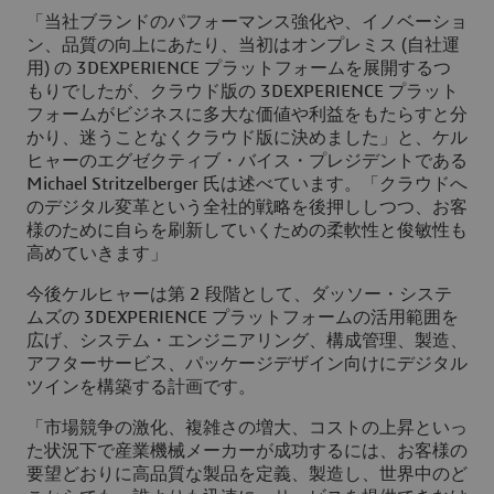
「当社ブランドのパフォーマンス強化や、イノベーショ
ン、品質の向上にあたり、当初はオンプレミス (自社運
用) の 3DEXPERIENCE プラットフォームを展開するつ
もりでしたが、クラウド版の 3DEXPERIENCE プラット
フォームがビジネスに多大な価値や利益をもたらすと分
かり、迷うことなくクラウド版に決めました」と、ケル
ヒャーのエグゼクティブ・バイス・プレジデントである
Michael Stritzelberger 氏は述べています。「クラウドへ
のデジタル変革という全社的戦略を後押ししつつ、お客
様のために自らを刷新していくための柔軟性と俊敏性も
高めていきます」
今後ケルヒャーは第 2 段階として、ダッソー・システ
ムズの 3DEXPERIENCE プラットフォームの活用範囲を
広げ、システム・エンジニアリング、構成管理、製造、
アフターサービス、パッケージデザイン向けにデジタル
ツインを構築する計画です。
「市場競争の激化、複雑さの増大、コストの上昇といっ
た状況下で産業機械メーカーが成功するには、お客様の
要望どおりに高品質な製品を定義、製造し、世界中のど