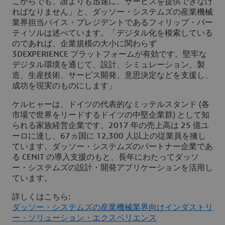
こからでも、誰よりも迅速に、サービスを提供できなけ
ればなりません」と、ダッソー・システムズの産業機械
業界担当バイス・プレジデントであるフィリップ・バー
ティソルは述べています。「デジタル化を模索している
のであれば、企業規模の大小に関わらず
3DEXPERIENCE プラットフォームが有効です。堅牢な
デジタル環境を通じて、設計、シミュレーション、製
造、生産技術、サービス開発、意思決定などを支援し、
成功を現実のものにします」
ケルヒャーは、ドイツの代表的なミッテルスタンド (各
市場で世界をリードするドイツの中堅企業群) として知
られる家族経営企業です。2017 年の売上高は 25 億ユ
ーロに達し、67ヵ国に 12,300 人以上の従業員を擁し
ています。ダッソー・システムズのパートナー企業であ
る CENIT の導入支援のもと、長年にわたってダッソ
ー・システムズの設計・開発アプリケーションを活用し
ています。
詳しくはこちら:
ダッソー・システムズの産業機械業界向けインダストリ
ー・ソリューション・エクスペリエンス