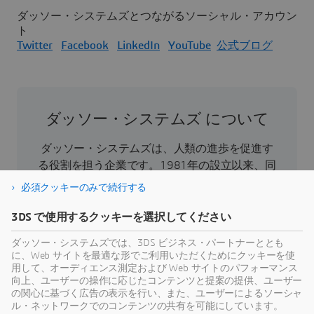
ダッソー・システムズとつながるソーシャル・アカウン
ト
Twitter
Facebook
LinkedIn
YouTube
公式ブログ
ダッソー・システムズ について
ダッソー・システムズは、人類の進歩を促進す
る役割を担う企業です。1981年の設立以来、同
社はバーチャル世界を開拓し、消費者、患者、
必須クッキーのみで続行する
市民などすべての人々の現実世界をより良い方
向へと導いてきました。ダッソー・システムズ
3DS で使用するクッキーを選択してください
の3DEXPERIENCEプラットフォームでは、AIを搭
ダッソー・システムズでは、3DS ビジネス・パートナーととも
載した科学的根拠に基づくバーチャルツインに
に、Web サイトを最適な形でご利用いただくためにクッキーを使
より、あらゆる規模・業界の39万のお客様が協
用して、オーディエンス測定および Web サイトのパフォーマンス
向上、ユーザーの操作に応じたコンテンツと提案の提供、ユーザー
力し、製品やサービスを創出、製造することで
の関心に基づく広告の表示を行い、また、ユーザーによるソーシャ
持続可能な革新を生み出し、社会に対して意義
ル・ネットワークでのコンテンツの共有を可能にしています。