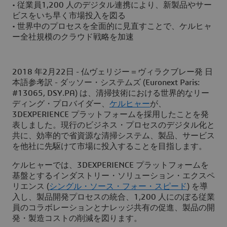
• 従業員1,200 人のデジタル連携により、新製品やサー
ビスをいち早く市場投入を図る
• 世界中のプロセスを全面的に見直すことで、ケルヒャ
ー全社規模のクラウド戦略を加速
2018 年2月22日 - 仏ヴェリジー＝ヴィラクブレー発 日
本語参考訳 - ダッソー・システムズ (Euronext Paris:
#13065, DSY.PA) は、清掃技術における世界的なリー
ディング・プロバイダー、
ケルヒャー
が、
3DEXPERIENCE プラットフォームを採用したことを発
表しました。現行のビジネス・プロセスのデジタル化と
共に、効率的で省資源な清掃システム、製品、サービス
を他社に先駆けて市場に投入することを目指します。
ケルヒャーでは、3DEXPERIENCE プラットフォームを
基盤とするインダストリー・ソリューション・エクスペ
リエンス (
シングル・ソース・フォー・スピード
) を導
入し、製品開発プロセスの統合、1,200 人にのぼる従業
員のコラボレーションとナレッジ共有の促進、製品の開
発・製造コストの削減を図ります。