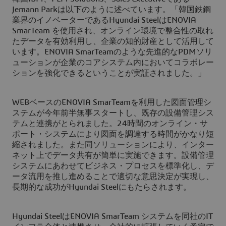
Jemann Parkは以下のように述べています。「韓国鉄鋼
業界のイノベーターであるHyundai SteelはENOVIA
SmarTeam を使用され、オンライン環境で整合性の取れ
たデータを有効利用し、企業の知的財産として活用して
います。ENOVIA SmarTeamのような先進的なPDMソリ
ューションが企業のコアシステム内においてコラボレー
ションを強化できるということが実証されました。」
WEBベースのENOVIA SmarTeamを利用した図面管理シ
ステムが今年前半無事スタートし、既存の設備管理シス
テムと連携がとられました。24時間のオンライン・サ
ポート・システムにより図面を調達する時間がかなり短
縮されました。また同ソリューションにより、インター
ネット上でデータ共有が簡単に実施できます。設備管理
システムにあわせてビジネス・プロセスを標準化し、デ
ータ流用を推し進めることで適切な意思決定が実現し、
長期的な成功がHyundai Steelにもたらされます。
Hyundai SteelはENOVIA SmarTeam システムを同社のIT