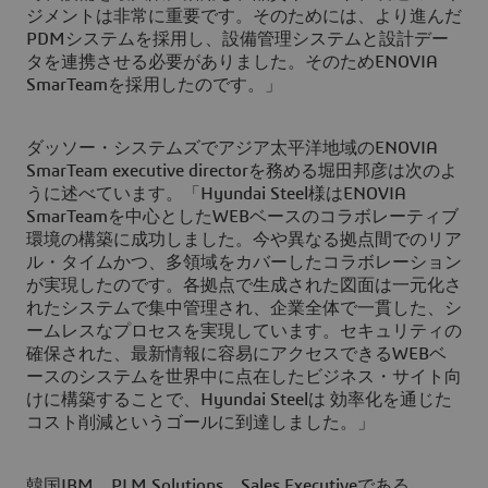
ジメントは非常に重要です。そのためには、より進んだ
PDMシステムを採用し、設備管理システムと設計デー
タを連携させる必要がありました。そのためENOVIA
SmarTeamを採用したのです。」
ダッソー・システムズでアジア太平洋地域のENOVIA
SmarTeam executive directorを務める堀田邦彦は次のよ
うに述べています。「Hyundai Steel様はENOVIA
SmarTeamを中心としたWEBベースのコラボレーティブ
環境の構築に成功しました。今や異なる拠点間でのリア
ル・タイムかつ、多領域をカバーしたコラボレーション
が実現したのです。各拠点で生成された図面は一元化さ
れたシステムで集中管理され、企業全体で一貫した、シ
ームレスなプロセスを実現しています。セキュリティの
確保された、最新情報に容易にアクセスできるWEBベ
ースのシステムを世界中に点在したビジネス・サイト向
けに構築することで、Hyundai Steelは 効率化を通じた
コスト削減というゴールに到達しました。」
韓国IBM、PLM Solutions、Sales Executiveである