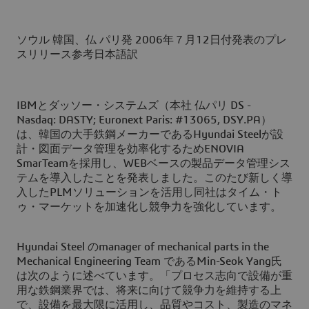
ソウル 韓国、仏 パリ発 2006年７月12日付発表のプレ
スリリース参考日本語訳
IBMとダッソー・システムズ（本社 仏パリ DS -
Nasdaq: DASTY; Euronext Paris: #13065, DSY.PA）
は、韓国の大手鉄鋼メーカーであるHyundai Steelが設
計・図面データ管理を効率化するためENOVIA
SmarTeamを採用し、WEBベースの製品データ管理シス
テムを導入したことを発表しました。このたび新しく導
入したPLMソリューションを活用し同社はタイム・ト
ゥ・マーケットを加速化し競争力を強化しています。
Hyundai Steel のmanager of mechanical parts in the
Mechanical Engineering Team であるMin-Seok Yang氏
は次のように述べています。「プロセス志向で設備が重
用な鉄鋼業界では、将来に向けて競争力を維持する上
で、設備を最大限に活用し、品質やコスト、製造のマネ