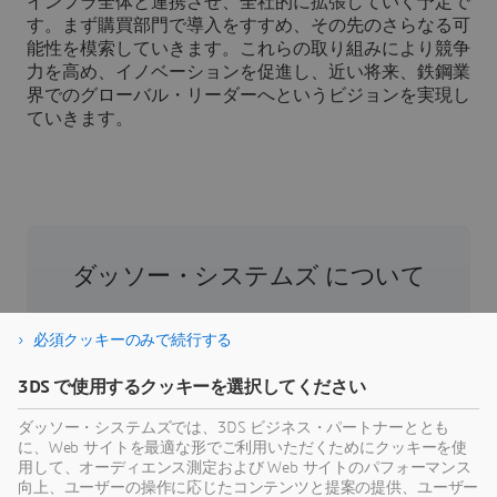
インフラ全体と連携させ、全社的に拡張していく予定で
す。まず購買部門で導入をすすめ、その先のさらなる可
能性を模索していきます。これらの取り組みにより競争
力を高め、イノベーションを促進し、近い将来、鉄鋼業
界でのグローバル・リーダーへというビジョンを実現し
ていきます。
ダッソー・システムズ について
ダッソー・システムズは、人類の進歩を促進す
必須クッキーのみで続行する
る役割を担う企業です。1981年の設立以来、同
社はバーチャル世界を開拓し、消費者、患者、
3DS で使用するクッキーを選択してください
市民などすべての人々の現実世界をより良い方
ダッソー・システムズでは、3DS ビジネス・パートナーととも
向へと導いてきました。ダッソー・システムズ
に、Web サイトを最適な形でご利用いただくためにクッキーを使
の3DEXPERIENCEプラットフォームでは、AIを搭
用して、オーディエンス測定および Web サイトのパフォーマンス
載した科学的根拠に基づくバーチャルツインに
向上、ユーザーの操作に応じたコンテンツと提案の提供、ユーザー