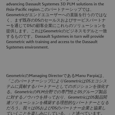
advancing Dassault Systemes 3D PLM solutions in the
Asia-Pacific region.このパートナーシップでは、
Geometricがエンドエユーザーへの直販を行うのではな
く、まず既存のDSのセールスおよびサービスパートナ
ーを通じてDSの顧客企業にこれらのソリューションを
提供します。これはGeometricのビジネスモデルと一致
するものです。Dassault Systemes in turn will provide
Geometric with training and access to the Dassault
Systemes environment.
GeometricのManaging DirectorであるManu Parpiaは、
「このパートナーシップによりGeometricはDSエコシス
テムに貢献するパートナーとしてのポジションを強化す
る。GeometricのPLM分野での専門性とDSグループ製品
に対するノウハウを持っており、GeometricはDS製品関
連ソリューションを構築する理想的なパートナーとなる
だろう。我々はDSおよびDSのパートナー企業と協業し
ていくことを楽しみにしている。」
と述べています。