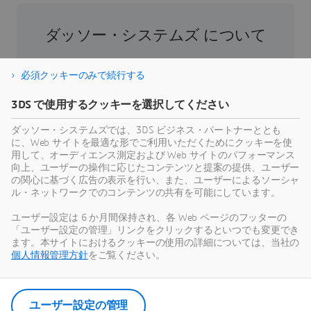
ダッソー・システムズ について
ダッソー・システムズは、人類の進歩を促進す
必須クッキーのみで続行する
る役割を担う企業です。1981年の設立以来、同
社はバーチャル世界を開拓し、消費者、患者、
3DS で使用するクッキーを選択してください
市民などすべての人々の現実世界をより良い方
ダッソー・システムズでは、3DS ビジネス・パートナーととも
向へと導いてきました。ダッソー・システムズ
に、Web サイトを最適な形でご利用いただくためにクッキーを使
の3DEXPERIENCEプラットフォームでは、AIを搭
用して、オーディエンス測定および Web サイトのパフォーマンス
載した科学的根拠に基づくバーチャルツインに
向上、ユーザーの操作に応じたコンテンツと提案の提供、ユーザー
の関心に基づく広告の表示を行い、また、ユーザーによるソーシャ
より、あらゆる規模・業界の39万のお客様が協
ル・ネットワークでのコンテンツの共有を可能にしています。
力し、製品やサービスを創出、製造することで
持続可能な革新を生み出し、社会に対して意義
ユーザー設定は 6 か月間保持され、各 Web ページのフッターの
「ユーザー設定の管理」リンクをクリックするといつでも変更でき
のある影響をもたらすことができます。より詳
ます。本サイトにおけるクッキーの使用の詳細については、当社の
細な情報はホームページ、
個人情報管理方針
をご覧ください。
https://www.3ds.com/ja/
（日本語）、
https://www.3ds.com/
（英語）をご参照くださ
い。
ユーザー設定の管理