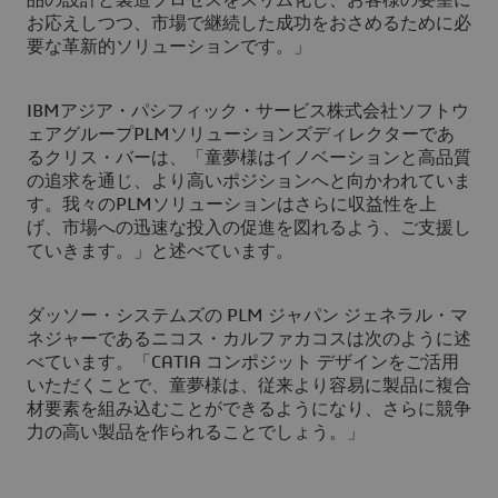
品の設計と製造プロセスをスリム化し、お客様の要望に
お応えしつつ、市場で継続した成功をおさめるために必
要な革新的ソリューションです。」
IBMアジア・パシフィック・サービス株式会社ソフトウ
ェアグループPLMソリューションズディレクターであ
るクリス・バーは、「童夢様はイノベーションと高品質
の追求を通じ、より高いポジションへと向かわれていま
す。我々のPLMソリューションはさらに収益性を上
げ、市場への迅速な投入の促進を図れるよう、ご支援し
ていきます。」と述べています。
ダッソー・システムズの PLM ジャパン ジェネラル・マ
ネジャーであるニコス・カルファカコスは次のように述
べています。「CATIA コンポジット デザインをご活用
いただくことで、童夢様は、従来より容易に製品に複合
材要素を組み込むことができるようになり、さらに競争
力の高い製品を作られることでしょう。」