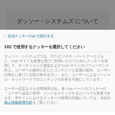
ダッソー・システムズ について
ダッソー・システムズは、人類の進歩を促進す
必須クッキーのみで続行する
る役割を担う企業です。1981年の設立以来、同
社はバーチャル世界を開拓し、消費者、患者、
3DS で使用するクッキーを選択してください
市民などすべての人々の現実世界をより良い方
ダッソー・システムズでは、3DS ビジネス・パートナーととも
向へと導いてきました。ダッソー・システムズ
に、Web サイトを最適な形でご利用いただくためにクッキーを使
の3DEXPERIENCEプラットフォームでは、AIを搭
用して、オーディエンス測定および Web サイトのパフォーマンス
載した科学的根拠に基づくバーチャルツインに
向上、ユーザーの操作に応じたコンテンツと提案の提供、ユーザー
の関心に基づく広告の表示を行い、また、ユーザーによるソーシャ
より、あらゆる規模・業界の39万のお客様が協
ル・ネットワークでのコンテンツの共有を可能にしています。
力し、製品やサービスを創出、製造することで
持続可能な革新を生み出し、社会に対して意義
ユーザー設定は 6 か月間保持され、各 Web ページのフッターの
「ユーザー設定の管理」リンクをクリックするといつでも変更でき
のある影響をもたらすことができます。より詳
ます。本サイトにおけるクッキーの使用の詳細については、当社の
細な情報はホームページ、
個人情報管理方針
をご覧ください。
https://www.3ds.com/ja/
（日本語）、
https://www.3ds.com/
（英語）をご参照くださ