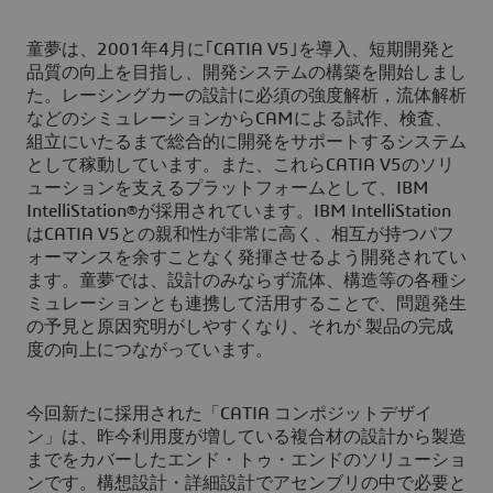
童夢は、2001年4月に｢CATIA V5｣を導入、短期開発と
品質の向上を目指し、開発システムの構築を開始しまし
た。レーシングカーの設計に必須の強度解析，流体解析
などのシミュレーションからCAMによる試作、検査、
組立にいたるまで総合的に開発をサポートするシステム
として稼動しています。また、これらCATIA V5のソリ
ューションを支えるプラットフォームとして、IBM
IntelliStation®が採用されています。IBM IntelliStation
はCATIA V5との親和性が非常に高く、相互が持つパフ
ォーマンスを余すことなく発揮させるよう開発されてい
ます。童夢では、設計のみならず流体、構造等の各種シ
ミュレーションとも連携して活用することで、問題発生
の予見と原因究明がしやすくなり、それが 製品の完成
度の向上につながっています。
今回新たに採用された「CATIA コンポジットデザイ
ン」は、昨今利用度が増している複合材の設計から製造
までをカバーしたエンド・トゥ・エンドのソリューショ
ンです。構想設計・詳細設計でアセンブリの中で必要と