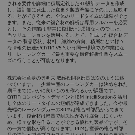
される要件を詳細に積層定義した3D設計データを作成
し、設計側に発生した変更を製造準備にそのまま反映す
ることができるため、全体のリードタイムの短縮ができ
ます。また、従来の複合材の解析は専用ソルバーを必要
とし、その作業は 非常に複雑かつ煩雑なものでした。
当ソリューションを活用することで、作成した複合材デ
ータの 製品形状、材料、繊維の方向、積層などの様々
な情報の伝達がCATIA V5という同一環境での作業にな
り、レーシングカーで最も重要な構造解析作業をスムー
ズに行うことが可能となります。
株式会社童夢の奥明栄 取締役開発部長は次のように述
べています。「少量生産のレーシングカーは決められた
期日までにいかに良いものを作れるかが課題です。
CATIA コンポジットデザインとIBM IntelliStationを活用
し全体のリードタイムの短縮が達成できました。今や最
先端のレーシングカーの80％は複合材部品からできて
います。複合材は軽量で耐久性があり腐食しにくいた
め、様々な形を作ることができる優れた製品ですが、そ
の一方で価格が高くなります。PLMは童夢の複合材部