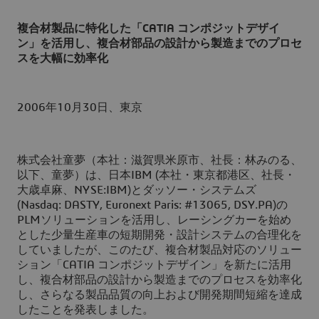
複合材製品に特化した「CATIA コンポジットデザイ
ン」を活用し、複合材部品の設計から製造までのプロセ
スを大幅に効率化
2006年10月30日、東京
株式会社童夢（本社：滋賀県米原市、社長：林みのる、
以下、童夢）は、日本IBM (本社・東京都港区、社長・
大歳卓麻、NYSE:IBM)とダッソー・システムズ
(Nasdaq: DASTY, Euronext Paris: #13065, DSY.PA)の
PLMソリューションを活用し、レーシングカーを始め
とした少量生産車の短期開発・設計システムの合理化を
していましたが、このたび、複合材製品対応のソリュー
ション「CATIA コンポジットデザイン」を新たに活用
し、複合材部品の設計から製造までのプロセスを効率化
し、さらなる製品品質の向上および開発期間短縮を達成
したことを発表しました。