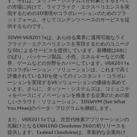
す。それは、ダッソー・システムズが対象とするすべて
の市場に向けて、ライフライク・エクスペリエンスを実
現するための3D環境やコラボレーションのためのプラ
ットフォーム、そしてコンテンツベースのサービスを提
供するものです。
3DVIA V6R2011xは、あらゆる業界に適用可能なライ
フライク・エクスペリエンスを実現するためのユニーク
な3Dによるサービスを提供しています。新機能は68に
のぼり、パッケージ製品、小売、エネルギーなどの業
界、ゲームなどの分野をカバーしています。V6R2011x
のコラボレーション・ソリューションは、これまで高く
評価されている3Dを使ってのインスタント・コラボレ
ーションを実現するV6ソリューションの価値を高めて
います。さらに、ダッソー・システムズは、コミュニテ
ィをベースにイノベーションを推進する企業のための新
しいクラウド・ソリューション、3DSWYM (See What
You Mean)のベータ・プログラムを継続します。
また、V6R2011xでは、次世代検索アプリケーションの
先駆けとなるEXALEAD Cloudview 360の初リリースを
提供します。Exalead Cloudviewは、革新的な企業向け