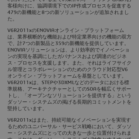
客様向けに、協調環境下でのIP作成プロセスを促進する
479の新機能と8つの新ソリューションが追加されまし
た。
V6R2011xのENOVIAオンライン・プラットフォーム
は、業界横断的な機能および特定業界向けの機能の双方
で、計7つの新製品と359の新機能を提供しています。
ENOVIAソリューションは、より効率的でイノベーショ
ンの実現を基調にしたガバナンスおよび調達のビジネ
ス・プロセスを支援します。また、それはライフサイク
ル管理とコラボレーションのためのクラウド対応型V6
オンライン・プラットフォームを基盤としています。
V6R2011xは、STEPや3DXMLなどのデータにおける標
準規格、アーキテクチャーとしてのSOAを幅広くサポー
トし、「オープンなソリューションを提供する」という
ダッソー・システムズの掲げる長期的コミットメントを
堅持しています。
V6R2011xはまた、持続可能なイノベーションを実現す
るためのユニバーサル・サービス戦略において、ダッソ
ー・システムズにとっての大きな一歩と位置付けられま