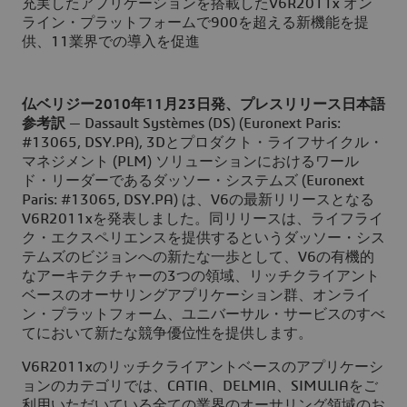
充実したアプリケーションを搭載したV6R2011x オン
ライン・プラットフォームで900を超える新機能を提
供、11業界での導入を促進
仏ベリジー2010年11月23日発、プレスリリース日本語
参考訳
— Dassault Systèmes (DS) (Euronext Paris:
#13065, DSY.PA), 3Dとプロダクト・ライフサイクル・
マネジメント (PLM) ソリューションにおけるワール
ド・リーダーであるダッソー・システムズ (Euronext
Paris: #13065, DSY.PA) は、V6の最新リリースとなる
V6R2011xを発表しました。同リリースは、ライフライ
ク・エクスペリエンスを提供するというダッソー・シス
テムズのビジョンへの新たな一歩として、V6の有機的
なアーキテクチャーの3つの領域、リッチクライアント
ベースのオーサリングアプリケーション群、オンライ
ン・プラットフォーム、ユニバーサル・サービスのすべ
てにおいて新たな競争優位性を提供します。
V6R2011xのリッチクライアントベースのアプリケーシ
ョンのカテゴリでは、CATIA、DELMIA、SIMULIAをご
利用いただいている全ての業界のオーサリング領域のお