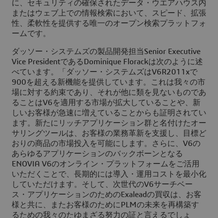
に、セキュリティの確保されたデータ・ウエアハウス内
またはウェブ上での情報検索において、スピード、拡張
性、柔軟性を提供する唯一のオープン検索プラットフォ
ームです。
ダッソー・システムズの製品開発担当Senior Executive
Vice PresidentであるDominique Florackは次のように述
べています。「ダッソー・システムズはV6R2011xで
900を超える新機能を提供しています。これは我々の市
場に対する約束であり、それが他に類を見ないものであ
ることはV6を適用する市場が拡大していることや、新
しいお客様が急速に増えていることからも証明されてい
ます。新たにリッチアプリケーション群と名付けたオー
サリングツールは、お客様の業務革新を支援し、目標ど
おりの商品の市場投入を可能にします。さらに、V6の
あらゆるアプリケーションのバックボーンとなる
ENOVIA V6のオンライン・プラットフォームをご活用
いただくことで、長期的には導入・運用コストを最小化
していただけます。そして、次世代のV6サーチベー
ス・アプリケーションのためのExaleadの買収は、お客
様と共に、またお客様のためにPLMの未来を再構築す
るための我々のたゆまざる努力の証と言えるでしょ