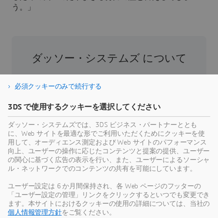
う。」
ダッソー・システムズ について
ダッソー・システムズは、人類の進歩を促進す
必須クッキーのみで続行する
る役割を担う企業です。1981年の設立以来、同
社はバーチャル世界を開拓し、消費者、患者、
3DS で使用するクッキーを選択してください
市民などすべての人々の現実世界をより良い方
ダッソー・システムズでは、3DS ビジネス・パートナーととも
向へと導いてきました。ダッソー・システムズ
に、Web サイトを最適な形でご利用いただくためにクッキーを使
の3DEXPERIENCEプラットフォームでは、AIを搭
用して、オーディエンス測定および Web サイトのパフォーマンス
載した科学的根拠に基づくバーチャルツインに
向上、ユーザーの操作に応じたコンテンツと提案の提供、ユーザー
の関心に基づく広告の表示を行い、また、ユーザーによるソーシャ
より、あらゆる規模・業界の39万のお客様が協
ル・ネットワークでのコンテンツの共有を可能にしています。
力し、製品やサービスを創出、製造することで
持続可能な革新を生み出し、社会に対して意義
ユーザー設定は 6 か月間保持され、各 Web ページのフッターの
「ユーザー設定の管理」リンクをクリックするといつでも変更でき
のある影響をもたらすことができます。より詳
ます。本サイトにおけるクッキーの使用の詳細については、当社の
細な情報はホームページ、
個人情報管理方針
をご覧ください。