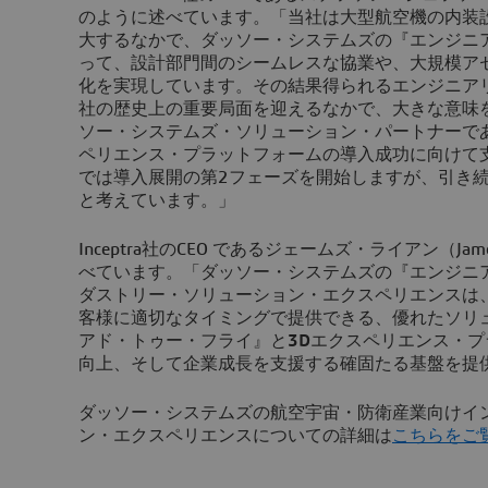
のように述べています。「当社は大型航空機の内装
大するなかで、ダッソー・システムズの『エンジニ
って、設計部門間のシームレスな協業や、大規模ア
化を実現しています。その結果得られるエンジニア
社の歴史上の重要局面を迎えるなかで、大きな意味
ソー・システムズ・ソリューション・パートナーであるI
ペリエンス・プラットフォームの導入成功に向けて
では導入展開の第2フェーズを開始しますが、引き
と考えています。」
Inceptra社のCEO であるジェームズ・ライアン（Ja
べています。「ダッソー・システムズの『エンジニ
ダストリー・ソリューション・エクスペリエンスは、GDC
客様に適切なタイミングで提供できる、優れたソリ
アド・トゥー・フライ』と
3D
エクスペリエンス・プ
向上、そして企業成長を支援する確固たる基盤を提
ダッソー・システムズの航空宇宙・防衛産業向けイ
ン・エクスペリエンスについての詳細は
こちらをご