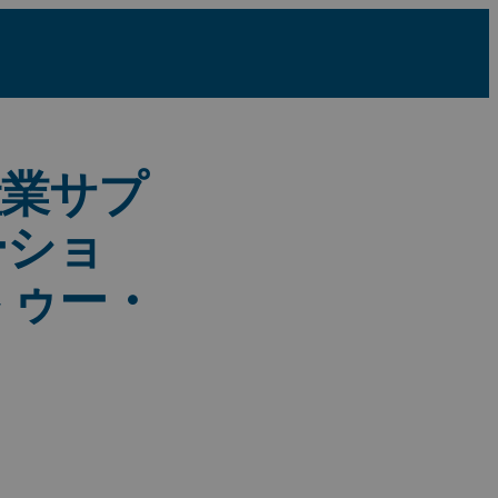
産業サプ
ーショ
トゥー・