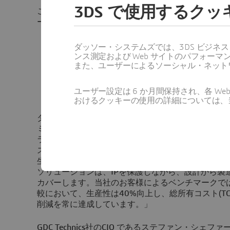
3DS で使用するク
こうした課題に対応するため、「エンジニアド・ト
ー・ソリューション・エクスペリエンスでは、以下
知的財産(IP)を完全に保護しながら、複数のO
ダッソー・システムズでは、3DS ビジネ
的かつコントロールされたプログラムの実施
ンス測定および Web サイトのパフォ
また、ユーザーによるソーシャル・ネット
プロジェクトのリアルタイムな実行、事前定義
自動化されたプロセスに基づく
より効率的なオ
各主要設計分野の専用ソリューションによって
ユーザー設定は 6 か月間保持され、各 
よび生産までの全プロセスを
一気通貫でデジタ
おけるクッキーの使用の詳細については、
ダッソー・システムズの航空宇宙・防衛産業担当、
ミシェル・テリエは、次のように述べています。「
ライ』は、（航空宇宙産業における）各主要分野（
ステム、設備）を対象とする専用ソリューションを
生産性を引き上げます。航空宇宙・防衛産業のサプ
ソリューションは、IPを保護しながら、設計から製
カバーします。当社のお客様によるベンチマークで
較において、生産性は40%向上し、総所有コスト(TC
削減を常に達成しています。」
GDC Technics社のCIO であるステファン・シェファー（S