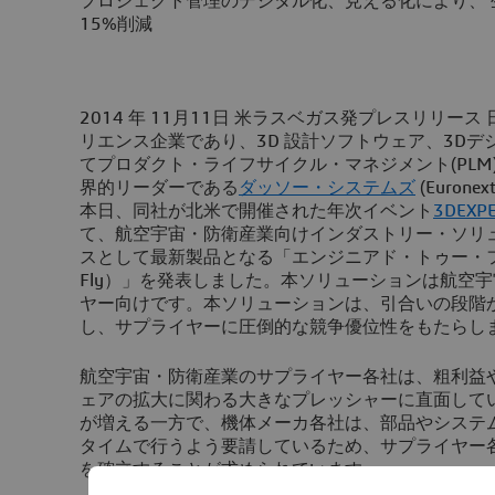
プロジェクト管理のデジタル化、見える化により、 生
15%削減
2014 年 11月11日 米ラスベガス発プレスリリース
リエンス企業であり、3D 設計ソフトウェア、3D
てプロダクト・ライフサイクル・マネジメント(PLM
界的リーダーである
ダッソー・システムズ
(Euronext
本日、同社が北米で開催された年次イベント
3DEXPE
て、航空宇宙・防衛産業向けインダストリー・ソリ
スとして最新製品となる「エンジニアド・トゥー・フライ（E
Fly）」を発表しました。本ソリューションは航空
ヤー向けです。本ソリューションは、引合いの段階
し、サプライヤーに圧倒的な競争優位性をもたらし
航空宇宙・防衛産業のサプライヤー各社は、粗利益
ェアの拡大に関わる大きなプレッシャーに直面して
が増える一方で、機体メーカ各社は、部品やシステ
タイムで行うよう要請しているため、サプライヤー
を確立することが求められています。