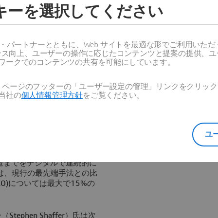
ッキーを選択してください
ゥー・フライ」インダストリ
を実現します。
EMとの協業を実現する、
主導
ス・パートナーとともに、Web サイトを最適な形でご利用いた
ーマンス向上、ユーザーの操作に応じたコンテンツと提案の提供、
ワークでのコンテンツの共有を可能にしています。
されたテンプレート、および
ペレーション
最適化
され、設計から製造お
Web ページのフッターの「ユーザー設定の管理」リンクをクリ
ル化
当社の
個人情報管理方針
をご覧ください。
バイス・プレジデントである
『エンジニアド・トゥー・フ
加工部品、複合材、板金、シ
ユ
提供し、（サプライヤーの）
ライヤー向けに特化された本
造までをデジタルで連続的に
は、現行の最先端手法との比
O)については最大で15%の
tephen Shaffer）氏は次