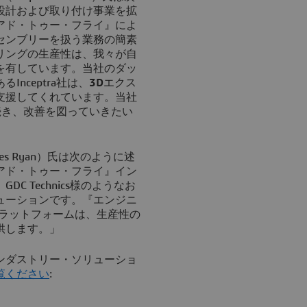
設計および取り付け事業を拡
アド・トゥー・フライ』によ
センブリーを扱う業務の簡素
リングの生産性は、我々が自
を有しています。当社のダッ
nceptra社は、
3D
エクス
支援してくれています。当社
続き、改善を図っていきたい
mes Ryan）氏は次のように述
アド・トゥー・フライ』イン
 Technics様のようなお
ューションです。『エンジニ
ラットフォームは、生産性の
供します。」
ンダストリー・ソリューショ
覧ください
: