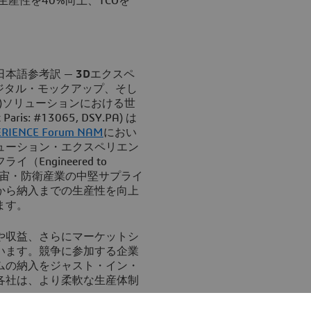
産性を40%向上、TCOを
 日本語参考訳 —
3D
エクスペ
デジタル・モックアップ、そし
)ソリューションにおける世
 Paris: #13065, DSY.PA) は
RIENCE Forum NAM
におい
ューション・エクスペリエン
ngineered to
宇宙・防衛産業の中堅サプライ
から納入までの生産性を向上
ます。
や収益、さらにマーケットシ
います。競争に参加する企業
ムの納入をジャスト・イン・
各社は、より柔軟な生産体制