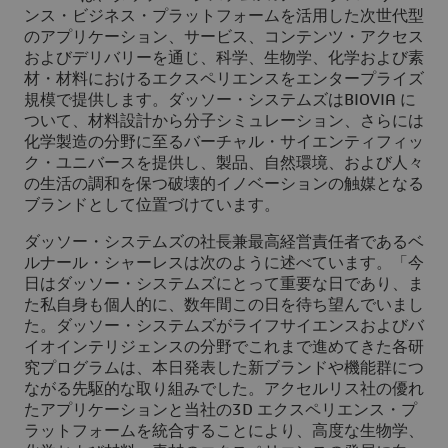
ンス・ビジネス・プラットフォームを活用した次世代型
のアプリケーション、サービス、コンテンツ・アクセス
およびデリバリーを通じ、科学、生物学、化学および素
材・材料におけるエクスペリエンスをエンタープライズ
規模で提供します。ダッソー・システムズはBIOVIA に
ついて、材料設計から分子シミュレーション、さらには
化学製造の分野に至るバーチャル・サイエンティフィッ
ク・ユニバースを提供し、製品、自然環境、および人々
の生活の調和を保つ破壊的イノベーションの触媒となる
ブランドとして位置づけています。
ダッソー・システムズの社長兼最高経営責任者であるベ
ルナール・シャーレスは次のように述べています。「今
日はダッソー・システムズにとって重要な日であり、ま
た私自身も個人的に、数年間この日を待ち望んでいまし
た。ダッソー・システムズがライフサイエンスおよびバ
イオインテリジェンスの分野でこれまで進めてきた各研
究プログラムは、本日発表した新ブランドや機能群につ
ながる先駆的な取り組みでした。アクセルリス社の優れ
たアプリケーションと当社の3D エクスペリエンス・プ
ラットフォームを統合することにより、高度な生物学、