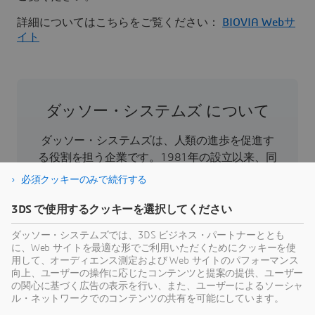
詳細についてはこちらをご覧ください：
BIOVIA Webサ
イト
ダッソー・システムズ について
ダッソー・システムズは、人類の進歩を促進す
る役割を担う企業です。1981年の設立以来、同
社はバーチャル世界を開拓し、消費者、患者、
必須クッキーのみで続行する
市民などすべての人々の現実世界をより良い方
向へと導いてきました。ダッソー・システムズ
3DS で使用するクッキーを選択してください
の3DEXPERIENCEプラットフォームでは、AIを搭
ダッソー・システムズでは、3DS ビジネス・パートナーととも
載した科学的根拠に基づくバーチャルツインに
に、Web サイトを最適な形でご利用いただくためにクッキーを使
より、あらゆる規模・業界の39万のお客様が協
用して、オーディエンス測定および Web サイトのパフォーマンス
向上、ユーザーの操作に応じたコンテンツと提案の提供、ユーザー
力し、製品やサービスを創出、製造することで
の関心に基づく広告の表示を行い、また、ユーザーによるソーシャ
持続可能な革新を生み出し、社会に対して意義
ル・ネットワークでのコンテンツの共有を可能にしています。
のある影響をもたらすことができます。より詳