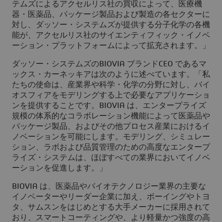
テムズによるアクセルリス社の買収によって、医療機
器・医薬品、パッケージ製品および製造の各セクターに
対し、ダッソー・システムズが提供する分子化学の各機
能が、アクセルリス社のサイエンティフィック・イノベ
ーション・プラットフォームによって拡充されます。」
ダッソー・システムズのBIOVIA ブランドCEO であるマ
ックス・カーネッキアは次のように述べています。「私
たちの使命は、産業界や科学・化学の分野に対し、バイ
オスフィアをモデリングする上で必要なアプリケーショ
ンを提供することです。BIOVIA は、エンタープライズ
規模の体系的なコラボレーション機能によって医薬品や
パッケージ製品、およびその他プロセス産業におけるイ
ノベーションを可能にします。モデリング、シミュレー
ション、ラボおよび品質管理のための高度なエンタープ
ライズ・システムは、ほぼすべての業界においてイノベ
ーションを促進します。」
BIOVIA は、医薬品やバイオテクノロジー業界の主要な
イノベーターやリーダー企業に加え、ボーイングやトヨ
タ、サムスンをはじめとする大手メーカーに採用されて
おり、スマートコーティングや、より軽量かつ強度の高