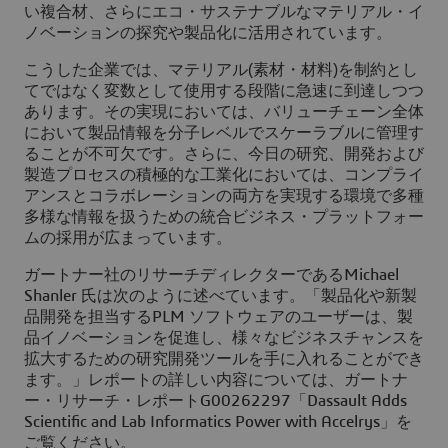
い複合材、さらにエコ・サステナブルなマテリアル・イ
ノベーションの探究や製品化に活用されています。
こうした企業では、マテリアル(素材・材料)を制約とし
てではなく変数として使用する段階に急速に到達しつつ
あります。その実現においては、バリューチェーン全体
において製品情報を分子レベルでスケーラブルに管理す
ることが不可欠です。さらに、今日の研究、開発および
製造プロセスの積極的な工業化においては、コンプライ
アンスとコラボレーションの両方を実現する環境で多種
多様な情報を扱うための統合ビジネス・プラットフォー
ムの採用が広まっています。
ガートナー社のリサーチディレクターであるMichael
Shanler 氏は次のように述べています。「製品化や新製
品開発を担当するPLM ソフトウェアのユーザーは、製
品イノベーションを促進し、様々なビジネスチャンスを
拡大するための研究開発ツールを手に入れることができ
ます。」レポートの詳しい内容については、ガートナ
ー・リサーチ・レポートG00262297「Dassault Adds
Scientific and Lab Informatics Power with Accelrys」を
ご覧ください。