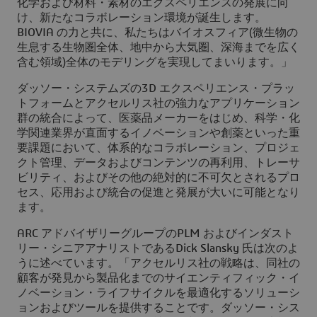
化学および材料・素材のエクスペリエンスの発展に向
け、新たなコラボレーション環境が誕生します。
BIOVIA の力と共に、私たちはバイオスフィア(微生物の
生息する生物圏全体、地中から大気圏、深海までを広く
含む領域)全体のモデリングを実現してまいります。」
ダッソー・システムズの3D エクスペリエンス・プラッ
トフォームとアクセルリス社の強力なアプリケーション
群の統合によって、医薬品メーカーをはじめ、科学・化
学関連業界が直面するイノベーションや創薬といった重
要課題において、体系的なコラボレーション、プロジェ
クト管理、データおよびコンテンツの再利用、トレーサ
ビリティ、およびその他の絶対的に不可欠とされるプロ
セス、応用および統合の促進と発展が大いに可能となり
ます。
ARC アドバイザリーグループのPLM およびインダスト
リー・シニアアナリストであるDick Slansky 氏は次のよ
うに述べています。「アクセルリス社の戦略は、同社の
顧客が発見から製品化までのサイエンティフィック・イ
ノベーション・ライフサイクルを最適化するソリューシ
ョンおよびツールを提供することです。ダッソー・シス