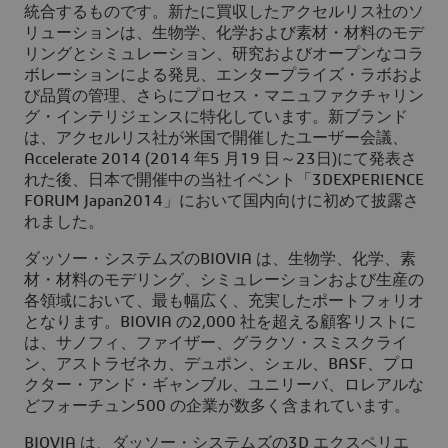
統合するものです。新たに買収したアクセルリス社のソ
リューションは、生物学、化学および素材・材料のモデ
リングとシミュレーション、研究およびオープンなコラ
ボレーションによる発見、エンタープライズ・ラボおよ
び品質の管理、さらにプロセス・マニュファクチャリン
グ・インテリジェンスに特化しています。新ブランド
は、アクセルリス社が米国で開催したユーザー会議、
Accelerate 2014 (2014 年5 月19 日～23日)にて発表さ
れた後、日本で開催中の当社イベント「3DEXPERIENCE
FORUM Japan2014」において国内向けに初めて披露さ
れました。
ダッソー・システムズのBIOVIA は、生物学、化学、素
材・材料のモデリング、シミュレーションおよび生産の
各領域において、最も幅広く、充実したポートフォリオ
となります。BIOVIA の2,000 社を超える顧客リストに
は、サノフィ、ファイザー、グラクソ・スミスクライ
ン、アストラゼネカ、デュポン、シェル、BASF、プロ
クター・アンド・ギャンブル、ユニリーバ、ロレアルな
どフォーチュン500 の企業が数多く含まれています。
BIOVIA は、ダッソー・システムズの3D エクスペリエ