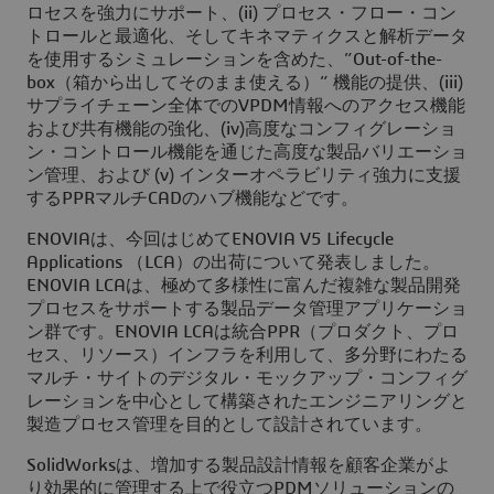
ロセスを強力にサポート、(ii) プロセス・フロー・コン
トロールと最適化、そしてキネマティクスと解析データ
を使用するシミュレーションを含めた、”Out-of-the-
box（箱から出してそのまま使える）” 機能の提供、(iii)
サプライチェーン全体でのVPDM情報へのアクセス機能
および共有機能の強化、(iv)高度なコンフィグレーショ
ン・コントロール機能を通じた高度な製品バリエーショ
ン管理、および (v) インターオペラビリティ強力に支援
するPPRマルチCADのハブ機能などです。
ENOVIAは、今回はじめてENOVIA V5 Lifecycle
Applications （LCA）の出荷について発表しました。
ENOVIA LCAは、極めて多様性に富んだ複雑な製品開発
プロセスをサポートする製品データ管理アプリケーショ
ン群です。ENOVIA LCAは統合PPR（プロダクト、プロ
セス、リソース）インフラを利用して、多分野にわたる
マルチ・サイトのデジタル・モックアップ・コンフィグ
レーションを中心として構築されたエンジニアリングと
製造プロセス管理を目的として設計されています。
SolidWorksは、増加する製品設計情報を顧客企業がよ
り効果的に管理する上で役立つPDMソリューションの