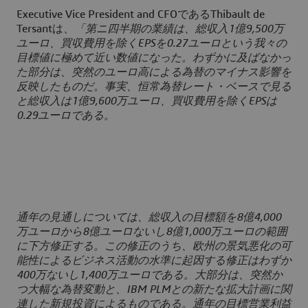
Executive Vice President and CFOであるThibault de
Tersantは、
「第ニ四半期の業績は、総収入1億9,500万
ユーロ、買収費用を除くEPSを0.27ユーロという我々の
目標値に極めて近い数値になった。わずかに及ばなかっ
た部分は、突然のユーロ高による為替のマイナス影響を
反映したものだ。事実、恒常為替レート・ベースで見る
と総収入は1億9,600万ユーロ、買収費用を除くEPSは
0.29ユーロである。
通年の見通しについては、総収入の目標額を8億4,000
万ユーロから8億ユーロないし8億1,000万ユーロの範囲
に下方修正する。この修正のうち、欧州の景気悪化の可
能性によるビジネス活動の水準に起因する修正はわずか
400万ないし1,400万ユーロである。大部分は、突然か
つ大幅な為替変動と、IBM PLMとの新たな拡大計画に関
連した新規投資によるものである。通年の目標営業利益