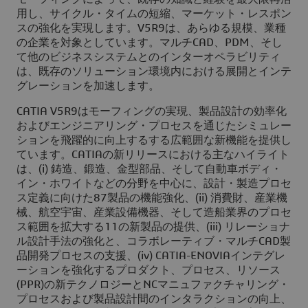
用し、サイクル・タイムの短縮、マーケット・レスポン
スの強化を実現します。V5R9は、あらゆる規模、業種
の企業を対象としています。マルチCAD、PDM、そし
て他のビジネスシステムとのインターオペラビリティ
は、既存のソリューション環境内における展開とインテ
グレーションを加速します。
CATIA V5R9はモーフィングの実現、製品設計の効率化
およびエンジニアリング・プロセスを通じたシミュレー
ションを飛躍的に向上するする広範囲な新機能を提供し
ています。CATIAの新リリースにおける主なハイライト
は、(i) 鋳造、鍛造、金型部品、そして自動車ボディ・
イン・ホワイトなどの分野を中心に、設計・製造プロセ
ス定義に向けた87製品の機能強化、(ii) 消費財、産業機
械、航空宇宙、産業設備機器、そして造船業界のプロセ
ス範囲を拡大する11の新製品の提供、(iii) リレーショナ
ル設計手法の強化と、コラボレーティブ・マルチCAD製
品開発プロセスの支援、(iv) CATIA-ENOVIAインテグレ
ーションを強化するプロダクト、プロセス、リソース
(PPR)の新テクノロジーとNCマニュファクチャリング・
プロセスおよび製品設計間のインタラクションの向上、