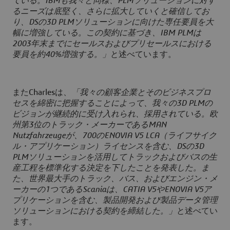
ている。IBMも我々と同様、PLMソリューションに対す
るニーズは底堅く、さらに拡大していくと確信してお
り、DSの3D PLMソリューションに向けた専任要員を大
幅に増強している。この契約に基づき、IBM PLMは
2003年末までにセールスおよびプリセールスにおける
要員を約40%増強する。」
と述べています。
またCharlesは、
「我々の顧客企業とそのビジネスプロ
セスを綿密に把握することによって、我々の3D PLMの
ビジョンが継続的に受け入れられ、採用されている。欧
州第3位のトラック・メーカーであるMAN
Nutzfahrzeugeが、700のENOVIA V5 LCA（ライフサイク
ル・アプリケーション）ライセンスを含む、DSの3D
PLMソリューションを活用してトラックおよびバスの生
産工程を標準化する決定を下したことを発表した。ま
た、世界最大手のトラック、バス、およびエンジン・メ
ーカーの1つであるScaniaは、CATIA V5やENOVIA V5ア
プリケーションを含む、製品開発および製品データ管理
ソリューションにおける契約を締結した。」
と述べてい
ます。