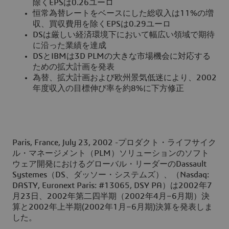
除くEPSは0.26ユーロ
恒常為替レートをベースにした総収入は11%の増
収、買収費用を除くEPSは0.29ユーロ
DSは厳しい経済環境下において幅広い領域で期待
に沿った業績を達成
DSとIBMは3D PLMの大きな市場機会に対応する
ための拡大計画を発表
為替、拡大計画および欧州景気低迷により、2002
年度収入の目標伸び率を約8%に下方修正
Paris, France, July 23, 2002 -
プロダクト・ライフサイク
ル・マネージメント（PLM）ソリューションのソフト
ウェア開発におけるグローバル・リーダーのDassault
Systemes（DS、ダッソー・システムズ）、（Nasdaq:
DASTY, Euronext Paris: #13065, DSY PA）は2002年7
月23日、2002年第二四半期（2002年4月−6月期）決
算と2002年上半期(2002年1月−6月期)決算を発表しま
した。