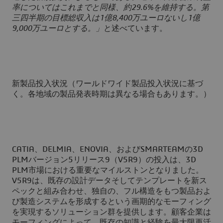
率についてはこれまでと同様、約29.6%を維持する。第
三四半期の目標総収入は1億8,400万ユーロないし1億
9,000万ユーロとする。」
と述べています。
新製品投入状況（ワールドワイド製品投入状況に基づ
く。各地域の製品発表時期は異なる場合もあります。）
CATIA、DELMIA、ENOVIA、およびSMARTEAMの3D
PLMバージョン5リリース9（V5R9）の投入は、3D
PLM市場における重要なマイルストンとなりました。
V5R9は、既存の設計データそしてテンプレートを新ス
ペックと組み合わせ、独自の、フル構造をもつ製品およ
び製造システムを形成するという画期的なモーフィング
を実現するソリューション群を提供します。顧客企業は
モーフィングによって、既存の知識と経験を最大限再活