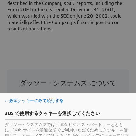
described in the Company's SEC reports, including the
Form 20F for the year ended December 31, 2001,
which was filed with the SEC on June 20, 2002, could
materially affect the Company's financial position or
results of operations.
ダッソー・システムズ について
ダッソー・システムズは、人類の進歩を促進す
必須クッキーのみで続行する
る役割を担う企業です。1981年の設立以来、同
社はバーチャル世界を開拓し、消費者、患者、
3DS で使用するクッキーを選択してください
市民などすべての人々の現実世界をより良い方
ダッソー・システムズでは、3DS ビジネス・パートナーととも
向へと導いてきました。ダッソー・システムズ
に、Web サイトを最適な形でご利用いただくためにクッキーを使
の3DEXPERIENCEプラットフォームでは、AIを搭
用して、オーディエンス測定および Web サイトのパフォーマンス