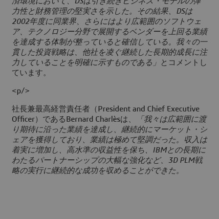
済環境において、DSは引き続きビジネス・モデルの弾
力性と財務管理の堅実さを示した。その結果、DSは
2002年度に同業界、さらにはより広範囲のソフトウェ
ア、テクノロジー分野で展開するベンダーを上回る業績
を達成する体制が整っていると確信している。我々の一
貫した投資戦略は、他社を凌ぐ継続した長期的成長に注
力していることを明確に示すものである」
とコメントし
ています。
<p/>
社長兼最高経営責任者（President and Chief Executive
Officer）であるBernard Charlèsは、
「我々は広範囲に渡
り期待に沿った業績を達成し、継続的にマーケット・シ
ェアを獲得しており、業績は極めて堅調だった。収入は
着実に増加し、高水準の収益性を保ち、IBMとの長期に
わたるパートナーシップの大幅な強化など、3D PLM戦
略の実行に継続的な成功を収めることができた。