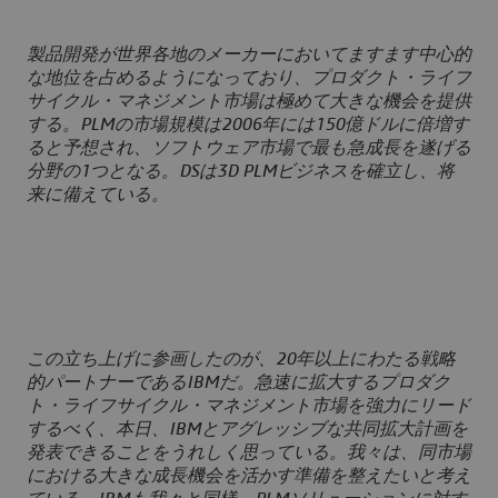
製品開発が世界各地のメーカーにおいてますます中心的
な地位を占めるようになっており、プロダクト・ライフ
サイクル・マネジメント市場は極めて大きな機会を提供
する。PLMの市場規模は2006年には150億ドルに倍増す
ると予想され、ソフトウェア市場で最も急成長を遂げる
分野の1つとなる。DSは3D PLMビジネスを確立し、将
来に備えている。
この立ち上げに参画したのが、20年以上にわたる戦略
的パートナーであるIBMだ。急速に拡大するプロダク
ト・ライフサイクル・マネジメント市場を強力にリード
するべく、本日、IBMとアグレッシブな共同拡大計画を
発表できることをうれしく思っている。我々は、同市場
における大きな成長機会を活かす準備を整えたいと考え