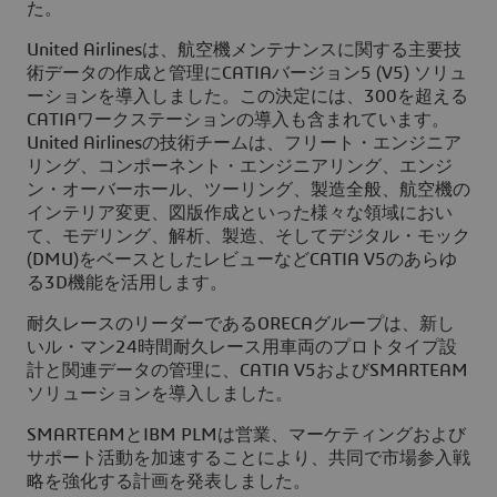
た。
United Airlinesは、航空機メンテナンスに関する主要技
術データの作成と管理にCATIAバージョン5 (V5) ソリュ
ーションを導入しました。この決定には、300を超える
CATIAワークステーションの導入も含まれています。
United Airlinesの技術チームは、フリート・エンジニア
リング、コンポーネント・エンジニアリング、エンジ
ン・オーバーホール、ツーリング、製造全般、航空機の
インテリア変更、図版作成といった様々な領域におい
て、モデリング、解析、製造、そしてデジタル・モック
(DMU)をベースとしたレビューなどCATIA V5のあらゆ
る3D機能を活用します。
耐久レースのリーダーであるORECAグループは、新し
いル・マン24時間耐久レース用車両のプロトタイプ設
計と関連データの管理に、CATIA V5およびSMARTEAM
ソリューションを導入しました。
SMARTEAMとIBM PLMは営業、マーケティングおよび
サポート活動を加速することにより、共同で市場参入戦
略を強化する計画を発表しました。