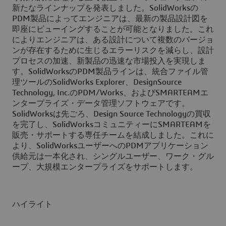
新たなラインナップを発表しました。SolidWorksの
PDM製品によってエンジニアは、最新の製品設計図を
即座にビューイングすることが可能となりました。これ
によりエンジニアは、ある設計について複数のバージョ
ンが存在するために生じるエラーリスクを減らし、設計
プロセスの加速、新製品の迅速な市場投入を実現しま
す。SolidWorksのPDM製品ラインは、統合ファイル管
理ツールのSolidWorks Explorer、DesignSource
Technology, Inc.のPDM/Works、およびSMARTEAMエ
ンタープライズ・データ管理ソフトウェアです。
SolidWorksは先ごろ、Design Source Technologyの買収
を完了し、SolidWorksコミュニティーにSMARTEAMを
販売・サポートする専任チームを結成しました。これに
より、SolidWorksユーザーへのPDMアプリケーション
供給元は一本化され、シングルユーザー、ワーク・グル
ープ、大規模エンタープライズをサポートします。
ハイライト