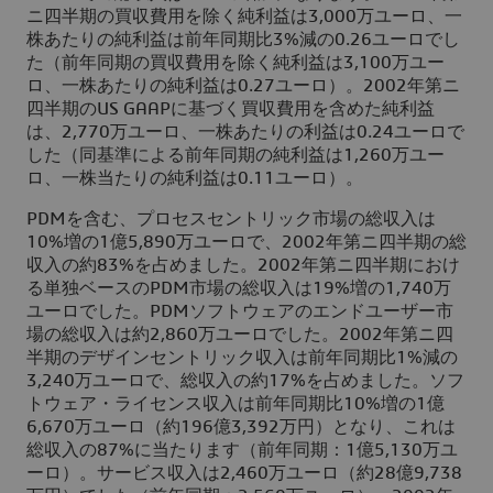
ニ四半期の買収費用を除く純利益は3,000万ユーロ、一
株あたりの純利益は前年同期比3%減の0.26ユーロでし
た（前年同期の買収費用を除く純利益は3,100万ユー
ロ、一株あたりの純利益は0.27ユーロ）。2002年第ニ
四半期のUS GAAPに基づく買収費用を含めた純利益
は、2,770万ユーロ、一株あたりの利益は0.24ユーロで
した（同基準による前年同期の純利益は1,260万ユー
ロ、一株当たりの純利益は0.11ユーロ）。
PDMを含む、プロセスセントリック市場の総収入は
10%増の1億5,890万ユーロで、2002年第ニ四半期の総
収入の約83%を占めました。2002年第ニ四半期におけ
る単独ベースのPDM市場の総収入は19%増の1,740万
ユーロでした。PDMソフトウェアのエンドユーザー市
場の総収入は約2,860万ユーロでした。2002年第ニ四
半期のデザインセントリック収入は前年同期比1%減の
3,240万ユーロで、総収入の約17%を占めました。ソフ
トウェア・ライセンス収入は前年同期比10%増の1億
6,670万ユーロ（約196億3,392万円）となり、これは
総収入の87%に当たります（前年同期：1億5,130万ユ
ーロ）。サービス収入は2,460万ユーロ（約28億9,738