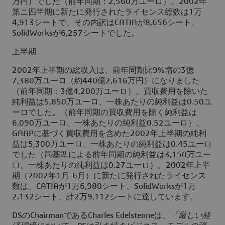
万円）でした（前年同期：2,560万ユーロ）。2002年
第ニ四半期に新たに発行されたライセンス総数は1万
4,913シートで、その内訳はCATIAが8,656シート、
SolidWorksが6,257シートでした。
上半期
2002年上半期の総収入は、前年同期比9%増の3億
7,380万ユーロ（約440億2,616万円）になりました
（前年同期：3億4,200万ユーロ）。買収費用を除いた
純利益は5,850万ユーロ、一株あたりの純利益は0.50ユ
ーロでした。（前年同期の買収費用を除く純利益は
6,090万ユーロ、一株あたりの純利益0.52ユーロ）。
GAAPに基づく買収費用を含めた2002年上半期の純利
益は5,300万ユーロ、一株あたりの純利益は0.45ユーロ
でした（同基準による前年同期の純利益は3,150万ユー
ロ、一株あたりの純利益は0.27ユーロ）。2002年上半
期（2002年1月-6月）に新たに発行されたライセンス
数は、CATIAが1万6,980シート、SolidWorksが1万
2,132シート、計2万9,112シートに達しています。
DSのChairmanであるCharles Edelstenneは、
「厳しい経