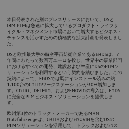
本日発表された別のプレスリリースにおいて、DSと
IBM PLMは急速に拡大しているプロダクト・ライフサ
イクル・マネジメント市場において増大するビジネス・
チャンスを活かすための積極的な拡大計画を発表しまし
た。
DSと欧州最大手の航空宇宙防衛企業であるEADSは、7
年間にわたって数百万ユーロを投じ、世界中の事業部門
におけるすべての開発、建設および生産にDSのPLMソ
リューションを利用するという契約を結びました。この
契約によって、EADSでは既にインストール済みの約
1,100台のCATIAワークステーションが30%増加しま
す。CATIA、DELMIA、およびENOVIAの導入は、EADS
に完全なPLMビジネス・ソリューションを提供しま
す。
欧州第3位のトラック・メーカーであるMAN
Nutzfahrzeugeは、CATIAおよびENOVIAを含むDSの
PLMソリューションを活用して、トラックおよびバス