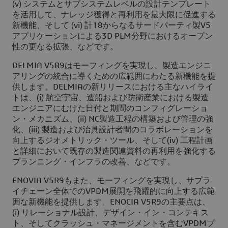
(v) システムとサブシステムレベルの設計テンプレート
を活用して、ナレッジ獲得と再利用を最大限に促進する
新機能、そして (vi) 計18からなるサードパーティ製V5
アプリケーションによる3D PLM分野におけるオープン
性の更なる拡張、などです。
DELMIA V5R9はモーフィングを実現し、製造エンジニ
アリングの統合に導くための広範囲にわたる新機能を提
供します。DELMIAの新リリースにおける主なハイライ
トは、(i) 航空宇宙、造船および防衛産業における製造
エンジニアにむけた日付と期間のコンフィグレーショ
ン・メカニズム、(ii) NC製造工程の構築および管理の強
化、(iii) 製造および治具設計者間のコラボレーションを
向上するジオメトリック・ツール、そして(iv) 工程計画
と詳細において既存の製造関連資料の再利用を強化する
プランニング・インフラの改善、などです。
ENOVIA V5R9もまた、モーフィングを実現し、サプラ
イチェーン全体でのVPDM展開を飛躍的に向上する広範
囲な新機能を提供します。ENOCIA V5R9の主要点は、
(i) リレーショナル設計、デザイン・イン・コンテキス
ト、そしてクラッシュ・マネージメントを含むVPDMプ