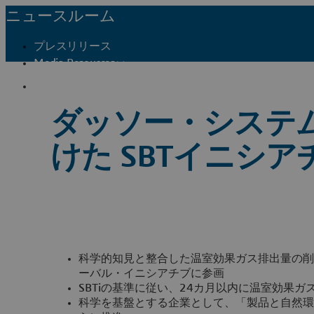
ニュースルーム
プレスリリース
Media Resources
メディア関係者窓口
ダッソー・システ
けた SBTイニシ
科学的知見と整合した温室効果ガス排出量の削
ーバル・イニシアチブに参画
SBTiの基準に従い、24カ月以内に温室効果
科学を基盤とする企業として、「製品と自然環