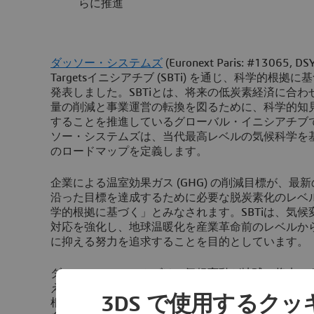
らに推進
ダッソー・システムズ
(Euronext Paris: #13065, D
Targetsイニシアチブ (SBTi) を通じ、科学的根
発表しました。SBTiとは、将来の低炭素経済に合
量の削減と事業運営の転換を図るために、科学的知
することを推進しているグローバル・イニシアチブ
ソー・システムズは、当代最高レベルの気候科学を
のロードマップを定義します。
企業による温室効果ガス (GHG) の削減目標が、最
沿った目標を達成するために必要な脱炭素化のレベ
学的根拠に基づく」とみなされます。SBTiは、気
対応を強化し、地球温暖化を産業革命前のレベルから
に抑える努力を追求することを目的としています。
ダッソー・システムズは、気候変動が地球の将来に
えるために、産業界が重要な役割を果たすべきであ
3DS で使用するク
根拠に基づいた排出量目標の設定を明言することで