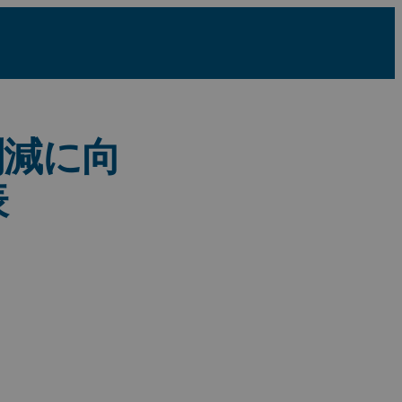
削減に向
表