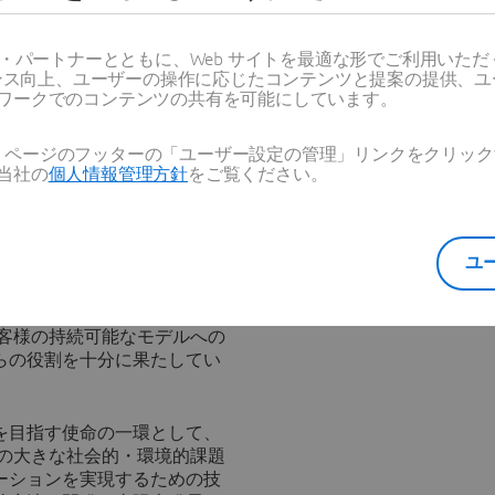
を明確にするために、顧客に
ス・パートナーとともに、Web サイトを最適な形でご利用いた
ィング、サステナビリティ担
ーマンス向上、ユーザーの操作に応じたコンテンツと提案の提供、
ワークでのコンテンツの共有を可能にしています。
ローレンス・ベルゼレンは次
を行う企業として、排出量目
目指すのは当然のことです。
Web ページのフッターの「ユーザー設定の管理」リンクをクリ
く、持続可能なイノベーショ
当社の
個人情報管理方針
をご覧ください。
ています。」
責任者) 、アリス・スティー
ユ
0年までの期間を気候問題の観
数年後ではなく、今まさに、行
、ダッソー・システムズ自身の
お客様の持続可能なモデルへの
らの役割を十分に果たしてい
を目指す使命の一環として、
日の大きな社会的・環境的課題
ーションを実現するための技