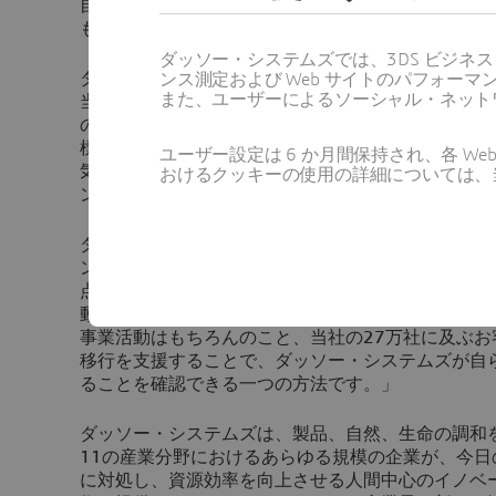
自社の事業が気候変動対策にどのように貢献するか
も同様の科学的厳しさを適用しています。
ダッソー・システムズでは、3DS ビジネ
ダッソー・システムズのインダストリー、マーケテ
ンス測定および Web サイトのパフォ
また、ユーザーによるソーシャル・ネット
当エグゼクティブ・バイス・プレジデントであるフ
のように述べています。「科学に基づいた取り組み
標の最高水準である『科学的根拠に基づく目標』を
ユーザー設定は 6 か月間保持され、各 
気候変動は世界最大のリスクの一つであるだけでな
おけるクッキーの使用の詳細については、
ンのための歴史上最大の機会の一つでもあると考え
ダッソー・システムズのCSO (最高サステナビリティ
ンランドは次のように述べています。「国連は203
点から『行動の10年』と呼んでいますが、これは
動する必要があるからです。SBTiとの取り組みは
事業活動はもちろんのこと、当社の27万社に及ぶ
移行を支援することで、ダッソー・システムズが自
ることを確認できる一つの方法です。」
ダッソー・システムズは、製品、自然、生命の調和
11の産業分野におけるあらゆる規模の企業が、今
に対処し、資源効率を向上させる人間中心のイノベ