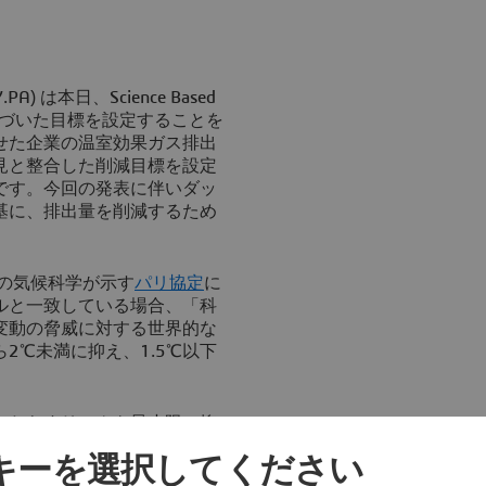
SY.PA) は本日、Science Based
拠に基づいた目標を設定することを
わせた企業の温室効果ガス排出
見と整合した削減目標を設定
です。今回の発表に伴いダッ
基に、排出量を削減するため
新の気候科学が示す
パリ協定
に
ルと一致している場合、「科
候変動の脅威に対する世界的な
2℃未満に抑え、1.5℃以下
もたらすリスクを最小限に抑
ると認識しています。科学的
ッキーを選択してください
、ダッソー・システムズは、