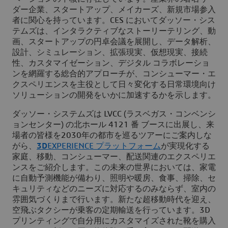
ダー企業、スタートアップ、メイカーズ、新規市場参入
者に関心を持っています。CES においてダッソー・シス
テムズは、インタラクティブなストーリーテリング、動
画、スタートアップの円卓会議を展開し、データ解析、
設計、シミュレーション、拡張現実、仮想現実、接続
性、カスタマイゼーション、デジタル コラボレーショ
ンを網羅する総合的アプローチが、コンシューマー・エ
クスペリエンスを主役として日々変化する日常環境向け
ソリューションの開発をいかに加速するかを示します。
ダッソー・システムズは LVCC (ラスベガス・コンベンシ
ョンセンター) の北ホール 4121 番 ブースに出展し、来
場者の皆様を2030年の都市を巡るツアーにご案内しな
がら、
3D
EXPERIENCE プラットフォーム
が実現化する
家庭、移動、コンシューマー、配送関連のエクスペリエ
ンスをご紹介します。この未来の世界においては、家電
に自動予測機能が備わり、照明や暖房、食事、掃除、セ
キュリティなどのニーズに対応するのみならず、室内の
雰囲気づくりまで行います。新たな超移動時代を迎え、
空飛ぶタクシーが乗客の定期輸送を行っています。3D
プリンティングで自分用にカスタマイズされた靴を購入