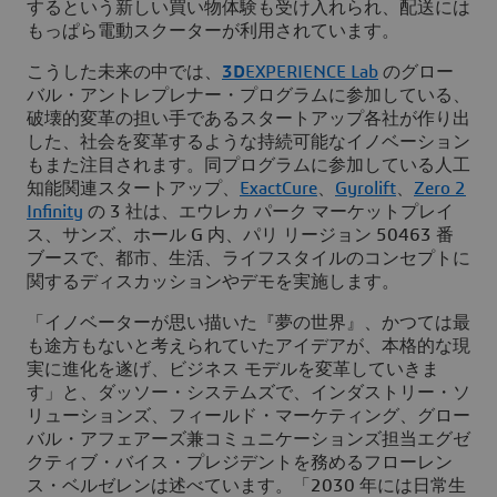
するという新しい買い物体験も受け入れられ、配送には
もっぱら電動スクーターが利用されています。
こうした未来の中では、
3D
EXPERIENCE Lab
のグロー
バル・アントレプレナー・プログラムに参加している、
破壊的変革の担い手であるスタートアップ各社が作り出
した、社会を変革するような持続可能なイノベーション
もまた注目されます。同プログラムに参加している人工
知能関連スタートアップ、
ExactCure
、
Gyrolift
、
Zero 2
Infinity
の 3 社は、エウレカ パーク マーケットプレイ
ス、サンズ、ホール G 内、パリ リージョン 50463 番
ブースで、都市、生活、ライフスタイルのコンセプトに
関するディスカッションやデモを実施します。
「イノベーターが思い描いた『夢の世界』、かつては最
も途方もないと考えられていたアイデアが、本格的な現
実に進化を遂げ、ビジネス モデルを変革していきま
す」と、ダッソー・システムズで、インダストリー・ソ
リューションズ、フィールド・マーケティング、グロー
バル・アフェアーズ兼コミュニケーションズ担当エグゼ
クティブ・バイス・プレジデントを務めるフローレン
ス・ベルゼレンは述べています。「2030 年には日常生