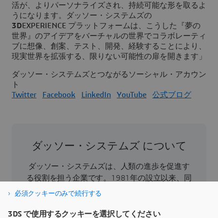
活が、よりパーソナライズされ、持続可能な形を取るよ
うになります。ダッソー・システムズの
3D
EXPERIENCE プラットフォームは、こうした『夢の
世界』のアイデアをバーチャルの世界でコラボレーティ
ブに想像、創案、テスト、開発、経験することにより、
現実世界を拡張する、限りない可能性の扉を開きます」
ダッソー・システムズとつながるソーシャル・アカウン
ト
Twitter
Facebook
LinkedIn
YouTube
公式ブログ
ダッソー・システムズ について
ダッソー・システムズは、人類の進歩を促進す
る役割を担う企業です。1981年の設立以来、同
社はバーチャル世界を開拓し、消費者、患者、
必須クッキーのみで続行する
市民などすべての人々の現実世界をより良い方
向へと導いてきました。ダッソー・システムズ
3DS で使用するクッキーを選択してください