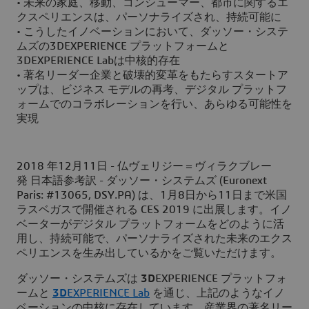
• 未来の家庭、移動、コンシューマー、都市に関するエ
クスペリエンスは、パーソナライズされ、持続可能に
• こうしたイノベーションにおいて、ダッソー・システ
ムズの3DEXPERIENCE プラットフォームと
3DEXPERIENCE Labは中核的存在
• 著名リーダー企業と破壊的変革をもたらすスタートア
ップは、ビジネス モデルの再考、デジタル プラットフ
ォームでのコラボレーションを行い、あらゆる可能性を
実現
2018 年12月11日 - 仏ヴェリジー＝ヴィラクブレー
発 日本語参考訳 - ダッソー・システムズ (Euronext
Paris: #13065, DSY.PA) は、1月8日から11日まで米国
ラスベガスで開催される CES 2019 に出展します。イノ
ベーターがデジタル プラットフォームをどのように活
用し、持続可能で、パーソナライズされた未来のエクス
ペリエンスを生み出しているかをご覧いただけます。
ダッソー・システムズは
3D
EXPERIENCE プラットフォ
ームと
3D
EXPERIENCE Lab
を通じ、上記のようなイノ
ベーションの中核に存在しています。産業界の著名リー