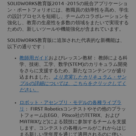
SOLIDWORKS教育版2014 -2015の統合アプリケーショ
ン・ポートフォリオには、教職員の効率性を高め、学生
の設計プロセスを短縮し、チームのコラボレーションを
強化し、教育の生産性を多数の領域をまたいで実現する
ための、新しいツールや機能強化が含まれています。
SOLIDWORKS教育版に追加された代表的な新機能は、
以下の通りです：
教師用ガイド
およびレッスン教材： 教師による科
学、技術、工学、数学(STEM)のカリキュラム開発
をさらに支援するため、新たなコンテンツが盛り
込まれました。
より充実したカリキュラム・サン
プルの詳細については、こちらをクリックしてく
ださい。
ロボット・アセンブリ・モデルの各種ライブラ
リ
： FIRST Roboticsコンテストやその他のプラッ
トフォーム(LEGO、Pitsco社のTETRIX、および
MATRIXなど)による競技に参加するチームを支援
します。コンテストの各種ルールがこれからはじ
まる新しい学年度を通じて適用されるのに伴い、