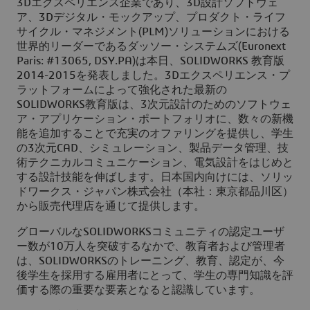
3Dエクスペリエンス企業であり、3D設計ソフトウェ
ア、3Dデジタル・モックアップ、プロダクト・ライフ
サイクル・マネジメント(PLM)ソリューションにおける
世界的リーダーであるダッソー・システムズ(Euronext
Paris: #13065, DSY.PA)は本日、SOLIDWORKS 教育版
2014-2015を発表しました。3Dエクスペリエンス・プ
ラットフォームによって強化された最新の
SOLIDWORKS教育版は、3次元設計のためのソフトウェ
ア・アプリケーション・ポートフォリオに、数々の新機
能を追加することで充実のオファリングを提供し、学生
の3次元CAD、シミュレーション、製品データ管理、技
術テクニカルコミュニケーション、電気設計をはじめと
する設計技能を伸ばします。日本国内向けには、ソリッ
ドワークス・ジャパン株式会社（本社：東京都品川区）
から販売代理店を通じて提供します。
グローバルなSOLIDWORKSコミュニティの認定ユーザ
ー数が10万人を突破するなかで、教育者および管理者
は、SOLIDWORKSのトレーニング、教育、認定が、今
後学生を採用する雇用者にとって、学生の専門知識を評
価する際の重要な要素となると認識しています。