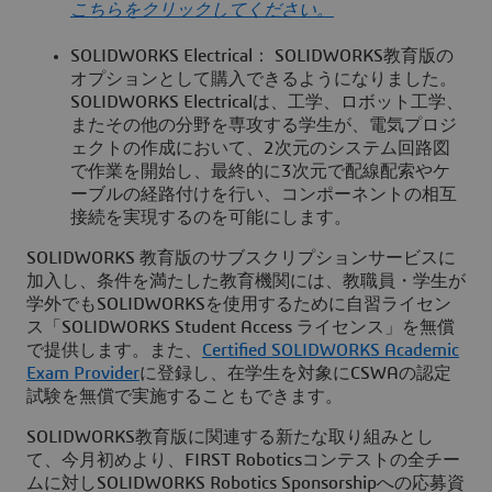
こちらをクリックしてください。
SOLIDWORKS Electrical： SOLIDWORKS教育版の
オプションとして購入できるようになりました。
SOLIDWORKS Electricalは、工学、ロボット工学、
またその他の分野を専攻する学生が、電気プロジ
ェクトの作成において、2次元のシステム回路図
で作業を開始し、最終的に3次元で配線配索やケ
ーブルの経路付けを行い、コンポーネントの相互
接続を実現するのを可能にします。
SOLIDWORKS 教育版のサブスクリプションサービスに
加入し、条件を満たした教育機関には、教職員・学生が
学外でもSOLIDWORKSを使用するために自習ライセン
ス「SOLIDWORKS Student Access ライセンス」を無償
で提供します。また、
Certified SOLIDWORKS Academic
Exam Provider
に登録し、在学生を対象にCSWAの認定
試験を無償で実施することもできます。
SOLIDWORKS教育版に関連する新たな取り組みとし
て、今月初めより、FIRST Roboticsコンテストの全チー
ムに対しSOLIDWORKS Robotics Sponsorshipへの応募資