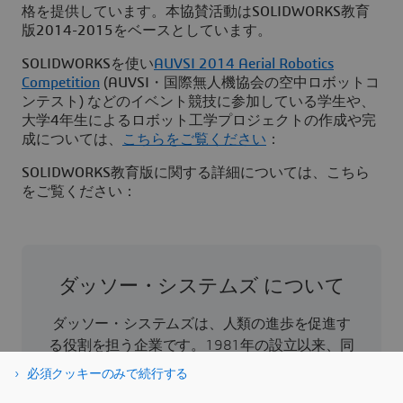
格を提供しています。本協賛活動はSOLIDWORKS教育
版2014-2015をベースとしています。
SOLIDWORKSを使い
AUVSI 2014 Aerial Robotics
Competition
(AUVSI・国際無人機協会の空中ロボットコ
ンテスト) などのイベント競技に参加している学生や、
大学4年生によるロボット工学プロジェクトの作成や完
成については、
こちらをご覧ください
：
SOLIDWORKS教育版に関する詳細については、こちら
をご覧ください：
ダッソー・システムズ について
ダッソー・システムズは、人類の進歩を促進す
る役割を担う企業です。1981年の設立以来、同
社はバーチャル世界を開拓し、消費者、患者、
必須クッキーのみで続行する
市民などすべての人々の現実世界をより良い方