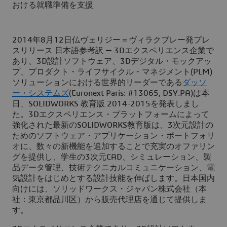
おける就職準備を支援
2014年8月12日仏ヴェリジー＝ヴィラクブレー発プレ
スリリース 日本語参考訳
—
3Dエクスペリエンス企業で
あり、3D設計ソフトウェア、3Dデジタル・モックアッ
プ、プロダクト・ライフサイクル・マネジメント(PLM)
ソリューションにおける世界的リーダーである
ダッソ
ー・システムズ
(Euronext Paris: #13065, DSY.PA)は本
日、SOLIDWORKS 教育版 2014-2015を発表しまし
た。3Dエクスペリエンス・プラットフォームによって
強化された最新のSOLIDWORKS教育版は、3次元設計の
ためのソフトウェア・アプリケーション・ポートフォリ
オに、数々の新機能を追加することで充実のオファリン
グを提供し、学生の3次元CAD、シミュレーション、製
品データ管理、技術テクニカルコミュニケーション、電
気設計をはじめとする設計技能を伸ばします。日本国内
向けには、ソリッドワークス・ジャパン株式会社（本
社：東京都品川区）から販売代理店を通じて提供しま
す。