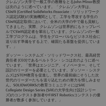
クレムゾン大学で一般工学の教鞭をとるJohn Minor教授
は次のように述べています。「クレムゾン大学は、
CSWA (Certified SolidWorks Associate：ソリッドワーク
ス認定試験)の実施機関として、工学を専攻する学生の
CSWA認定取得において、全米の大学の中で最も貢献し
てきました。実際、クレムゾンは世界的にもトップレベ
ルでCSWA認定者を輩出しています。クレムゾンの一般
工学プログラムは、学生をグローバルなビジネス社会に
送り出す準備をする上で、確固たる基盤を提供していま
す。」
ダッソー・システムズ・ソリッドワークス社、最高経営
責任者 (CEO)であるベルトラン・シコは次のように述べ
ています。「世界はエンジニア、イノベーター、そして
設計のリーダーを必要としています。ダッソー・システ
ムズはSTEM教育を促進し、世界の最前線にそうした次
世代のリーダーたちを送り込むための努力を惜しみませ
ん。SOLIDWORKSの教育コミュニティにはSAE
Collegiate Design Series (SAEの大学生向け設計シリー
ズ)のコンテスト参加者やFIRST Roboticsコンテストの優
勝者が数多く参加しています。」