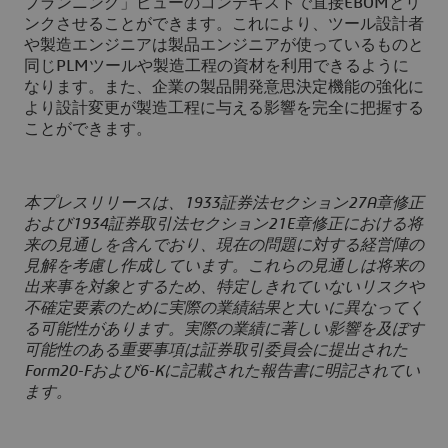
プランニング」ビューのコンテキストで直接EBOMとリ
ンクさせることができます。これにより、ツール設計者
や製造エンジニアは製品エンジニアが使っているものと
同じPLMツールや製造工程の資材を利用できるように
なります。また、企業の製品開発意思決定機能の強化に
より設計変更が製造工程に与える影響を完全に把握する
ことができます。
本プレスリリースは、1933証券法セクション27A章修正
および1934証券取引法セクション21E章修正における将
来の見通しを含んでおり、現在の問題に対する経営陣の
見解を考慮し作成しています。これらの見通しは将来の
出来事を対象とするため、特定しきれていないリスクや
不確定要素のために実際の業績結果と大いに異なってく
る可能性があります。実際の業績に著しい影響を及ぼす
可能性のある重要事項は証券取引委員会に提出された
Form20-Fおよび6-Kに記載された報告書に明記されてい
ます。