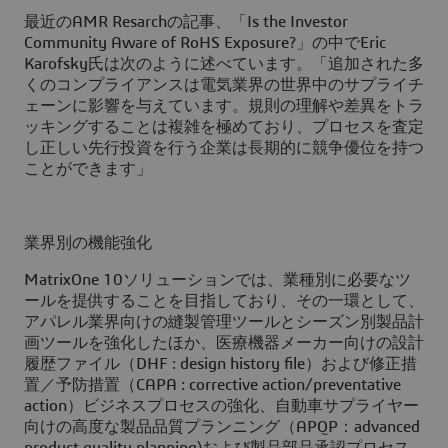
最近のAMR Resarchの記事、「Is the Investor
Community Aware of RoHS Exposure?」の中でEric
Karofsky氏は次のように述べています。「追加された多
くのコンプライアンスは電気業界の世界中のサプライチ
ェーンに影響を与えています。規則の理解や差異をトラ
ッキングすることは複雑を極めており、プロセスを査定
し正しい先行投資を行う企業は長期的に競争優位を持つ
ことができます」
業界別の機能強化
MatrixOne 10ソリューションでは、業種別に必要なツ
ールを提供することを目指しており、その一環として、
アパレル業界向けの縫製管理ツールとシーズン別製品計
画ツールを強化したほか、医療機器メーカー向けの設計
履歴ファイル（DHF : design history file）および修正措
置／予防措置（CAPA : corrective action/preventative
action）ビジネスプロセスの強化、自動車サプライヤー
向けの高度な製品品質プランニング（APQP：advanced