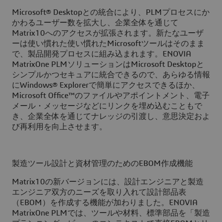
Microsoft® Desktopとの統合により、PLMプロセスにか
かわるユーザー数を拡大し、企業全体を通じて
Matrix10へのアクセスが拡張されます。新たなユーザ
ーは使い慣れた使い慣れたMicrosoftツールはそのまま
で、製品開発プロセスに組み込まれます。ENOVIA
MatrixOne PLMソリューションはMicrosoft Desktopと
シンプルかつセキュアに統合できるので、あらゆる情報
にWindows® Explorerで簡単にアクセスできるほか、
Microsoft Office™のファイルやアポイントメント、電子
メール・メッセージなどにリンクを埋め込むこともで
き、企業全体を通じてナレッジの引渡し、意思決定およ
び再利用を向上させます。
製造ツール設計と資材管理のためのEBOM作成機能
Matrix10の新バージョンには、設計エンジニアと製造
エンジニア双方のニーズを取り入れて設計部品表
（EBOM）を作成する機能が加わりました。ENOVIA
MatrixOne PLMでは、ツールや材料、標準部品を「製造