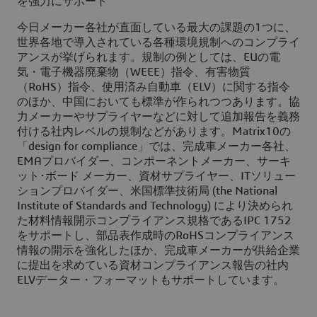
を強力にサポート
今日メーカー各社が直面している最大の課題の1つに、
世界各地で導入されている各種環境規制へのコンプライ
アンスが挙げられます。規制の例としては、EUの電
気・電子機器廃棄物（WEEE）指令、有害物質
（RoHS）指令、使用済み自動車（ELV）に関する指令
のほか、中国においても標準が作られつつあります。協
力メーカーやサプライヤーなどに対して追加報告を義務
付ける社内レベルの規制などがあります。Matrix10の
「design for compliance」では、完成車メーカー各社、
EMAプロバイダー、コンポーネントメーカー、サーキ
ット･ボード メーカー、資材サプライヤー、ITソリュー
ションプロバイダー、米国標準技術局 (the National
Institute of Standards and Technology) により決められ
た材料情報開示コンプライアンス規格であるIPC 1752
をサポートし、部品表作成時のRoHSコンプライアンス
情報の開示を強化したほか、完成車メーカーが供給企業
に提出を求めている資材コンプライアンス報告の社内
ELVデーター・フォーマットもサポートしています。