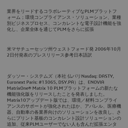
業界をリードするコラボレーティブなPLMプラットフ
ォーム；環境コンプライアンス・ソリューション、業種
別ビジネスプロセス、コンカレントな電子設計機能を強
化し、企業全体を通じてPLMをさらに拡張
米マサチューセッツ州ウェストフォード発 2006年10月
2日付発表のプレスリリース参考日本語訳
ダッソー・システムズ（本社 仏パリNasdaq: DASTY,
Euronext Paris: #13065, DSY.PA）は、ENOVIA
MatrixOne® Matrix 10 PLMプラットフォームの新たな
機能強化版をリリースしたことを発表しました。
Matrix10アップデート版では、環境／材料コンプライ
アンスのサポートが強化されたほか、アパレル、医療機
器、自動車の各業界向けのソリューションを改良し、さ
らにプリント基板のコンカレント設計ソリューションの
追加、従来PLMユーザーでない人も含んだ拡張エンタ