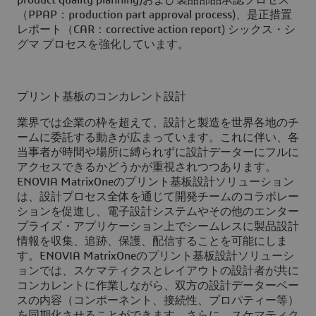
product quality planning)および製品部品承認プロセス
（PPAP：production part approval process)、是正措置
レポート（CAR：corrective action report) シックス・シ
グマ プロセスを強化しています。
プリント基板のコンカレント設計
業界では企業の枠を超えて、設計と製造を世界各地のチ
ームに委託する動きが広まっています。これに伴い、各
当事者が時間や場所に縛られずに設計データーにフルに
アクセスできるかどうかが重視されつつあります。
ENOVIA MatrixOneのプリント基板設計ソリューション
は、設計プロセス全体を通じて開発チームのコラボレー
ションを促進し、電子設計システムやその他のエンター
プライズ・アプリケーション上でシームレスに製品設計
情報を収集、追跡、保護、配信することを可能にしま
す。ENOVIA MatrixOneのプリント基板設計ソリューシ
ョンでは、スケマティクスとレイアウトの設計者が共に
コンカレントに作業しながら、双方の設計データーベー
スの内容（コンポーネント、接続性、プロパティー等）
を同期化させることができます。さらに、スケマティク