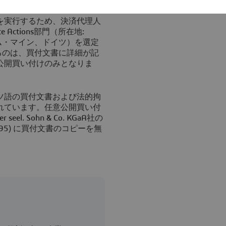
を実行するため、決済代理人
orate Actions部門（所在地:
フルト・アム・マイン、ドイツ）を選定
るのは、買付文書に詳細が記
公開買い付けのみとなりま
ツ語の買付文書および法的拘
れています。任意公開買い付
l. Sohn & Co. KGaA社の
 2104 595) に買付文書のコピーを無