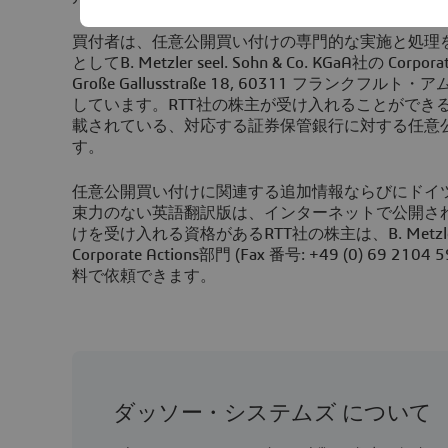
買付者は、任意公開買い付けの専門的な実施と処理
としてB. Metzler seel. Sohn & Co. KGaA社の Corp
Große Gallusstraße 18, 60311 フランク
しています。RTT社の株主が受け入れることができ
載されている、対応する証券保管銀行に対する任意
す。
任意公開買い付けに関連する追加情報ならびにドイ
束力のない英語翻訳版は、インターネットで公開さ
けを受け入れる資格があるRTT社の株主は、B. Metzler see
Corporate Actions部門 (Fax 番号: +49 (0) 69
料で依頼できます。
ダッソー・システムズ について