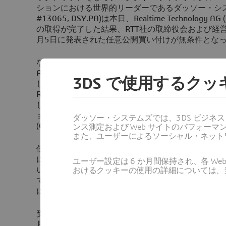
ションにおける世界的リーダーであるダッソー・システムズ(E
#13065, DSY.PA)は本日、Realtime Technology
の取得が完了した結果、RTT社の取締役会および経営
月5日に発表された任意公開買い付けが無条件とな
なお、2013年12月11日、ダッソー・システムズの
Acquisition AG (以下、「買付者」)は、RTT社
3DS で使用するク
し、欧州連合(EU)内に本籍地または定住所を有するR
R1T)株主に対して、1株当たり現金対価40.00ユ
しました。RTT社は、プロフェッショナル向けハイエ
ョン ソフトウェア、マーケティング ソリューション
ダッソー・システムズでは、3DS ビジネ
(Computer Generated Imagery Services)を
ンス測定および Web サイトのパフォ
また、ユーザーによるソーシャル・ネット
任意公開買い付けにより、ダッソー・システムズはR
に非公開取引で株式を売却することに合意済みのRT
ユーザー設定は 6 か月間保持され、各 
い付けから除外されているEU外に本籍地または定住
おけるクッキーの使用の詳細については、
て保有されているものを除き、登録されたRTT社の
に取得することを目指しています。
受付期間は、2013年12月11日の買付文書の公開時
月29日深夜0時(中央ヨーロッパ標準時)に終了しま