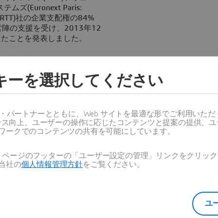
uronext Paris:
 AG (RTT)社の企業支配権の84%
陣の支援を受け、2013年12
ったことを発表しました。
間接子会社である3DS
株式資本の最大100%取得を目指
ッキーを選択してください
TT社(ティッカーシンボル:
ーロでの任意公開買い付けを発表
ンド 3D ビジュアリゼーシ
、およびCGIサービス
ス・パートナーとともに、Web サイトを最適な形でご利用いた
提供する有力企業です。
ーマンス向上、ユーザーの操作に応じたコンテンツと提案の提供、
ワークでのコンテンツの共有を可能にしています。
TT社自身、買付者、買付者
T社株主、または任意公開買
Web ページのフッターの「ユーザー設定の管理」リンクをクリ
所を有するRTT社株主によっ
当社の
個人情報管理方針
をご覧ください。
残りの普通株すべてを間接的
ユ
より始まっており、2014年1
す。