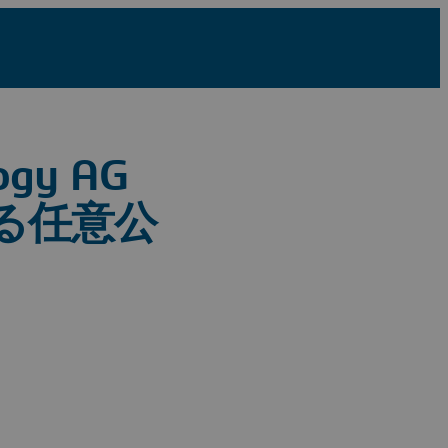
gy AG
る任意公