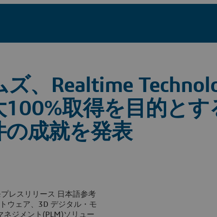
altime Technolo
100%取得を目的とす
件の成就を発表
ー発プレスリリース 日本語参考
トウェア、3D デジタル・モ
ジメント(PLM)ソリュー