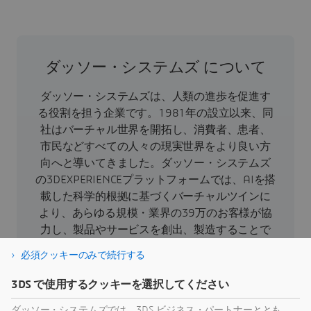
ダッソー・システムズ について
ダッソー・システムズは、人類の進歩を促進す
る役割を担う企業です。1981年の設立以来、同
社はバーチャル世界を開拓し、消費者、患者、
市民などすべての人々の現実世界をより良い方
向へと導いてきました。ダッソー・システムズ
の3DEXPERIENCEプラットフォームでは、AIを搭
載した科学的根拠に基づくバーチャルツインに
より、あらゆる規模・業界の39万のお客様が協
力し、製品やサービスを創出、製造することで
持続可能な革新を生み出し、社会に対して意義
必須クッキーのみで続行する
のある影響をもたらすことができます。より詳
細な情報はホームページ、
3DS で使用するクッキーを選択してください
https://www.3ds.com/ja/
（日本語）、
ダッソー・システムズでは、3DS ビジネス・パートナーととも