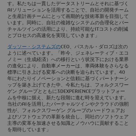
す。私たちは一貫したデータストリームとそれに基づく
AIソリューションを活用することで、自社の開発チーム
と生産計画チームにとって画期的な技術革新を目指して
います。同時に、自社の複雑なシステムの合理化とバー
チャルツインの活用により、持続可能なITコストの削減
とプロセスの高速化を実現していきます」
ダッソー・システムズの
CEO、パスカル・ダロズは次の
ように述べています。「昨今、ジェネレーティブ・エコ
ノミー（生成経済）への移行という状況下における業界
の進化により、自動車メーカーは、車両体験をさらなる
標準に引き上げる変革への決断を迫られています。40
年にわたりイノベーションと信頼に基づくパートナーシ
ップを築き上げてきた中、今私たちは、フォルクスワー
ゲン グループとともに3DEXPERIENCEプラットフォー
ムを中核に据え、新たな段階に進む時を迎えています。
当社のAIを活用したバーチャルツインやクラウドの強靭
性が、フォルクスワーゲン グループのハードウェアお
よびソフトウェアの革新を統合し、同社のソフトウェア
主導の変革を加速させる知識とノウハウに貢献すること
を期待しています」