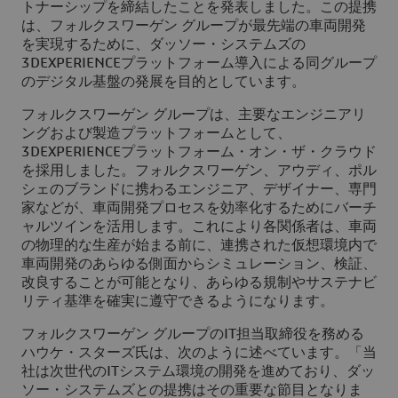
トナーシップを締結したことを発表しました。この提携
は、フォルクスワーゲン グループが最先端の車両開発
を実現するために、ダッソー・システムズの
3DEXPERIENCEプラットフォーム導入による同グループ
のデジタル基盤の発展を目的としています。
フォルクスワーゲン グループは、主要なエンジニアリ
ングおよび製造プラットフォームとして、
3DEXPERIENCEプラットフォーム・オン・ザ・クラウド
を採用しました。フォルクスワーゲン、アウディ、ポル
シェのブランドに携わるエンジニア、デザイナー、専門
家などが、車両開発プロセスを効率化するためにバーチ
ャルツインを活用します。これにより各関係者は、車両
の物理的な生産が始まる前に、連携された仮想環境内で
車両開発のあらゆる側面からシミュレーション、検証、
改良することが可能となり、あらゆる規制やサステナビ
リティ基準を確実に遵守できるようになります。
フォルクスワーゲン グループのIT担当取締役を務める
ハウケ・スターズ氏は、次のように述べています。「当
社は次世代のITシステム環境の開発を進めており、ダッ
ソー・システムズとの提携はその重要な節目となりま