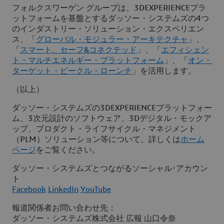
フォルクスワーゲン グループは、3DEXPERIENCEプラ
ットフォームを基盤とするダッソー・システムズの4つ
のインダストリー・ソリューション・エクスペリエン
ス、「
グローバル・モジュラー・アーキテクチャ
」、
「
スマート、セーフ&コネクテッド
」、「
エフィシェン
ト・マルチエネルギー・プラットフォーム
」、「
オン・
ターゲット・ビークル・ローンチ
」を活用します。
（以上）
ダッソー・システムズの3DEXPERIENCEプラットフォー
ム、3次元設計のソフトウェア、3Dデジタル・モックア
ップ、プロダクト・ライフサイクル・マネジメント
（PLM）ソリューション等について、詳しくは
ホーム
ページ
をご覧ください。
ダッソー・システムズとつながるソーシャル･アカウン
ト
Facebook
LinkedIn
YouTube
報道関係者お問い合わせ先：
ダッソー・システムズ株式会社 広報 山口令奈