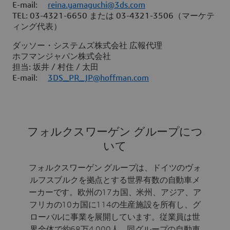
E-mail:
reina.yamaguchi@3ds.com
TEL: 03-4321-6650 または 03-4321-3506（マーケテ
ィング代表）
ダッソー・システムズ株式会社 広報代理
ホフマンジャパン株式会社
担当: 坂井 / 村住 / 太田
E-mail:
3DS_PR_JP@hoffman.com
フォルクスワーゲン グループにつ
いて
フォルクスワーゲン グループは、ドイツのヴォ
ルフスブルクを拠点とする世界有数の自動車メ
ーカーです。欧州の17カ国、米州、アジア、ア
フリカの10カ国に114の生産施設を所有し、グ
ローバルに事業を展開しています。従業員は世
界全体で約68万4,000人、同グループの自動車