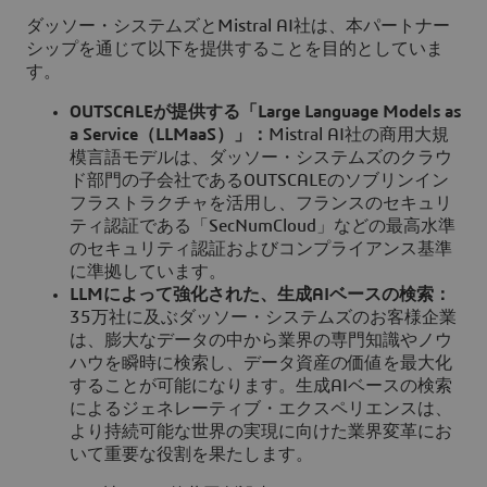
ダッソー・システムズとMistral AI社は、本パートナー
シップを通じて以下を提供することを目的としていま
す。
OUTSCALEが提供する「Large Language Models as
a Service（LLMaaS）」：
Mistral AI社の商用大規
模言語モデルは、ダッソー・システムズのクラウ
ド部門の子会社であるOUTSCALEのソブリンイン
フラストラクチャを活用し、フランスのセキュリ
ティ認証である「SecNumCloud」などの最高水準
のセキュリティ認証およびコンプライアンス基準
に準拠しています。
LLMによって強化された、生成AIベースの検索：
35万社に及ぶダッソー・システムズのお客様企業
は、膨大なデータの中から業界の専門知識やノウ
ハウを瞬時に検索し、データ資産の価値を最大化
することが可能になります。生成AIベースの検索
によるジェネレーティブ・エクスペリエンスは、
より持続可能な世界の実現に向けた業界変革にお
いて重要な役割を果たします。