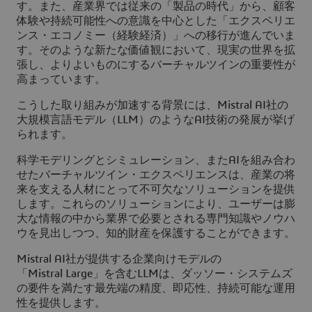
す。また、産業界では従来の「製品の時代」から、顧客
体験や持続可能性への意識を中心とした「エクスペリエ
ンス・エコノミー（経験経済）」への移行が進んでいま
す。そのような新たな価値観において、現実の世界を拡
張し、よりよいものにするバーチャルツインの重要性が
高まっています。
こうした取り組みが加速する背景には、Mistral AI社の
大規模言語モデル（LLM）のようなAI技術の発展が挙げ
られます。
科学モデリングとシミュレーション、またAIを組み合わ
せたバーチャルツイン・エクスペリエンスは、産業の将
来を支える人材にとって不可欠なソリューションを提供
します。これらのソリューションにより、ユーザーは膨
大な情報の中から業界で必要とされる専門知識やノウハ
ウを見出しつつ、知的財産を保護することができます。
Mistral AI社が提供する企業向けモデルの
「Mistral Large」を含むLLMは、ダッソー・システムズ
の要件を満たす最先端の精度、即応性、持続可能な運用
性を提供します。