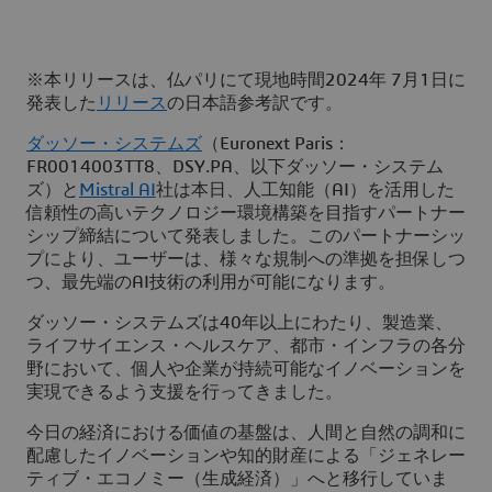
※本リリースは、仏パリにて現地時間2024年 7月1日に
発表した
リリース
の日本語参考訳です。
ダッソー・システムズ
（Euronext Paris：
FR0014003TT8、DSY.PA、以下ダッソー・システム
ズ）と
Mistral AI
社は本日、人工知能（AI）を活用した
信頼性の高いテクノロジー環境構築を目指すパートナー
シップ締結について発表しました。このパートナーシッ
プにより、ユーザーは、様々な規制への準拠を担保しつ
つ、最先端のAI技術の利用が可能になります。
ダッソー・システムズは40年以上にわたり、製造業、
ライフサイエンス・ヘルスケア、都市・インフラの各分
野において、個人や企業が持続可能なイノベーションを
実現できるよう支援を行ってきました。
今日の経済における価値の基盤は、人間と自然の調和に
配慮したイノベーションや知的財産による「ジェネレー
ティブ・エコノミー（生成経済）」へと移行していま