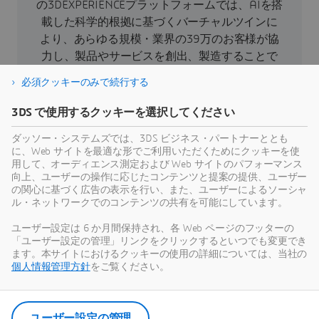
の3DEXPERIENCEプラットフォームでは、AIを搭
載した科学的根拠に基づくバーチャルツインに
より、あらゆる規模・業界の39万のお客様が協
力し、製品やサービスを創出、製造することで
持続可能な革新を生み出し、社会に対して意義
必須クッキーのみで続行する
のある影響をもたらすことができます。より詳
細な情報はホームページ、
3DS で使用するクッキーを選択してください
https://www.3ds.com/ja/
（日本語）、
ダッソー・システムズでは、3DS ビジネス・パートナーととも
https://www.3ds.com/
（英語）をご参照くださ
に、Web サイトを最適な形でご利用いただくためにクッキーを使
い。
用して、オーディエンス測定および Web サイトのパフォーマンス
向上、ユーザーの操作に応じたコンテンツと提案の提供、ユーザー
の関心に基づく広告の表示を行い、また、ユーザーによるソーシャ
ル・ネットワークでのコンテンツの共有を可能にしています。
ユーザー設定は 6 か月間保持され、各 Web ページのフッターの
「ユーザー設定の管理」リンクをクリックするといつでも変更でき
ます。本サイトにおけるクッキーの使用の詳細については、当社の
個人情報管理方針
をご覧ください。
ユーザー設定の管理