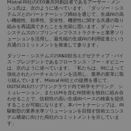
Mistral AI社のCEO兼共同創設者であるアーサー・メン
シュ氏は、次のように述べています。「ダッソー・シス
テムズとのパートナーシップ締結を通じて、生成AIの高
い機能性、効率性、安全性、機密性に関する共通の取り
組みを再認識できたことを光栄に思います。ダッソー・
システムズのソブリンインフラストラクチャと業界ソリ
ューションを活用し、最先端の生成AIの利用促進という
共通のコミットメントを推進して参ります」
ダッソー・システムズのR&D担当エグゼクティブ・バイ
ス・プレジデントであるフローランス・フー・オビニー
は、次のように述べています。「私たちは、AIによって
強化されたバーチャルツインを活用し、業界の変革に取
り組んでいます。Mistral AI社との提携を通じて、
OUTSCALEのソブリンクラウド内で科学モデリング、シ
ミュレーション、またLLMを含むAI技術を独自に組み合
わせることで、信頼性の高い生成AIベースの検索を提供
することが可能になります。本パートナーシップは、AI
駆動型の業界水準ソリューションを目指す技術エコシス
テム構築に向けた両社のコミットメントを示していま
す」